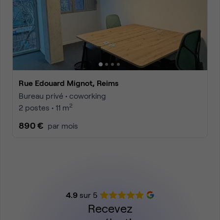
Rue Edouard Mignot, Reims
Bureau privé • coworking
2
2 postes • 11 m
890 €
par mois
4.9
sur 5
Recevez