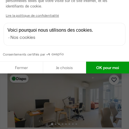
personnelles telles que votre visite sur ce site internet, et les
Axeptio consent
identifiants de cookie.
Lire la politique de confidentialité
Voici pourquoi nous utilisons des cookies.
Rue Edouard Mignot, Reims
Nos cookies
Bureau privé • coworking
2
4 postes • 30 m
Consentements certifiés par
1 680 €
par mois
Fermer
Je choisis
OK pour moi
Dispo