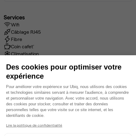
Services
Wifi
Câblage RJ45
Fibre
Coin cafet'
Climatisation
Espace d'attente
Des cookies pour optimiser votre
Espace détente
expérience
Ménage
Tables / chaises
Plateforme de Gestion du Consentem
Pour améliorer votre expérience sur Ubiq, nous utilisons des cookies
Imprimante
et technologies similaires servant à mesurer l'audience, à comprendre
Voir plus
et personnaliser votre navigation. Avec votre accord, nous utilisons
des cookies pour stocker, consulter et traiter des données
personnelles telles que votre visite sur ce site internet, et les
Axeptio consent
identifiants de cookie.
Ma sélection de bureau
Lire la politique de confidentialité
Bureau privé
• 2ème étage