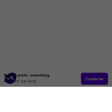
Bureau privé •
coworking
Contacter
499 €
HT par mois
Accueil
Rechercher
Connexion
Plus