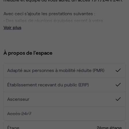
Avec ceci s’ajoute les prestations suivantes :
• Des salles de réunions équipées seront à votre
disposition gratuitement (visioconférence disponible).
Voir plus
• Accès gratuit à la zone de co-working.
• Un coin snacking pour vous restaurer.
• Présence d’un accueil avec une personne pour vous
À propos de l'espace
recevoir et vous proposer différents services
complémentaires.
• Possibilité de louer une place de parking privative
Adapté aux personnes à mobilité réduite (PMR)
attenant à l’immeuble.
Établissement recevant du public (ERP)
Ascenseur
Accès 24/7
Étage
2ème étage