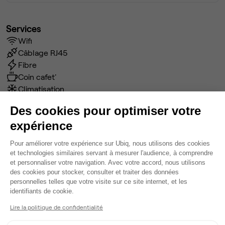
Services
Wifi
Câblage RJ45
Fibre
Coin cafet'
Climatisation
Espace d'attente
Des cookies pour optimiser votre
Espace détente
expérience
Ménage
Tables / chaises
Plateforme de Gestion du Consentem
Pour améliorer votre expérience sur Ubiq, nous utilisons des cookies
Imprimante
et technologies similaires servant à mesurer l'audience, à comprendre
Voir plus
et personnaliser votre navigation. Avec votre accord, nous utilisons
des cookies pour stocker, consulter et traiter des données
personnelles telles que votre visite sur ce site internet, et les
Axeptio consent
identifiants de cookie.
Ma sélection de bureau
Lire la politique de confidentialité
Bureau privé
• 2ème étage