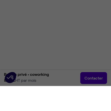
Bureau privé •
coworking
Contacter
890 €
HT par mois
Accueil
Rechercher
Connexion
Plus