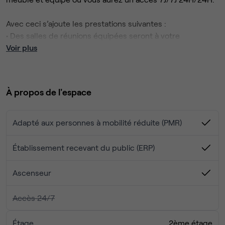
Avec ceci s’ajoute les prestations suivantes :
• Des salles de réunions équipées seront à votre
disposition gratuitement (visioconférence disponible).
Voir plus
• Accès gratuit à la zone de co-working.
• Un coin snacking pour vous restaurer.
• Présence d’un accueil avec une personne pour vous
À propos de l'espace
recevoir et vous proposer différents services
complémentaires.
• Possibilité de louer une place de parking privative
Adapté aux personnes à mobilité réduite (PMR)
attenant à l’immeuble.
Établissement recevant du public (ERP)
Ascenseur
Accès 24/7
Étage
2ème étage