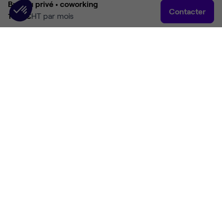
Bureau privé •
coworking
Contacter
1 118 €
HT par mois
Accueil
Rechercher
Connexion
Plus
Accueil
Coworking Lille