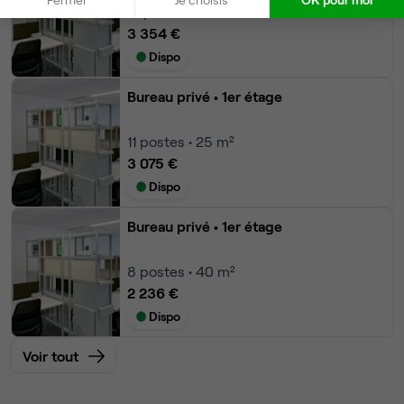
12
postes • 60 m²
3 354 €
Dispo
Bureau privé
• 1er étage
11
postes • 25 m²
3 075 €
Dispo
Bureau privé
• 1er étage
8
postes • 40 m²
2 236 €
Dispo
Voir tout