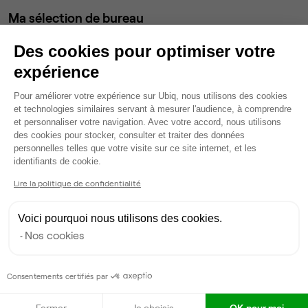
Ma sélection de bureau
Bureau privé
• 1er étage
Des cookies pour optimiser votre
expérience
4
postes • 20 m²
Plateforme de Gestion du Consentem
1 118 €
Pour améliorer votre expérience sur Ubiq, nous utilisons des cookies
Dispo
et technologies similaires servant à mesurer l'audience, à comprendre
et personnaliser votre navigation. Avec votre accord, nous utilisons
des cookies pour stocker, consulter et traiter des données
Modifier
personnelles telles que votre visite sur ce site internet, et les
Axeptio consent
Autres bureaux de cet espace :
identifiants de cookie.
Bureau privé
• 1er étage
Lire la politique de confidentialité
59
postes • 25 m²
Voici pourquoi nous utilisons des cookies.
16 491 €
Nos cookies
Dispo
Consentements certifiés par
Bureau privé
• 1er étage
Fermer
Je choisis
OK pour moi