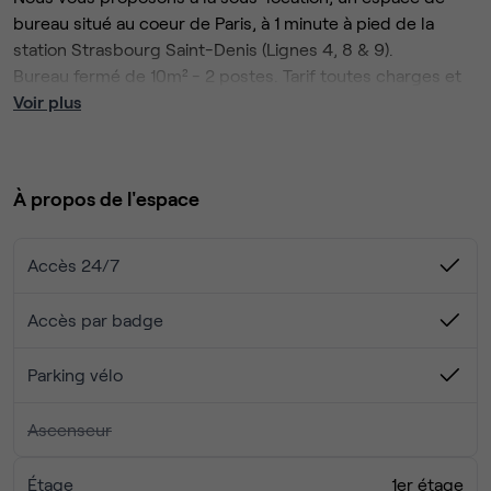
bureau situé au coeur de Paris, à 1 minute à pied de la
station Strasbourg Saint-Denis (Lignes 4, 8 & 9).
Bureau fermé de 10m² - 2 postes. Tarif toutes charges et
services inclus.
Voir plus
Plug & Play, vous n’avez plus qu’à installer votre ordinateur
et vous pouvez d’ores et déjà commencer à développer
À propos de l'espace
votre entreprise.
Vous bénéficiez de :
- 2 postes en bureau fermé
Accès 24/7
- Un tarif tout inclus, sans frais à rajouter (mobilier,
ménage, internet, café...)
Accès par badge
- Un accès à tous les espaces partagés (Coins détente,
cuisine, salons, salles de réunion et terrasse, douche)
Parking vélo
N'hésitez pas à venir visiter !
A très vite
Ascenseur
Étage
1er étage