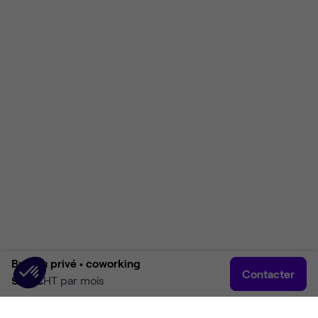
Bureau privé •
coworking
Contacter
900 €
HT par mois
Accueil
Rechercher
Connexion
Plus