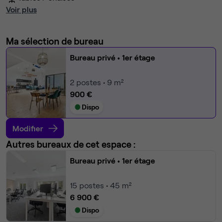
Voir plus
Ma sélection de bureau
Bureau privé
• 1er étage
2
postes • 9 m²
900 €
Dispo
Modifier
Autres bureaux de cet espace :
Bureau privé
• 1er étage
15
postes • 45 m²
6 900 €
Dispo