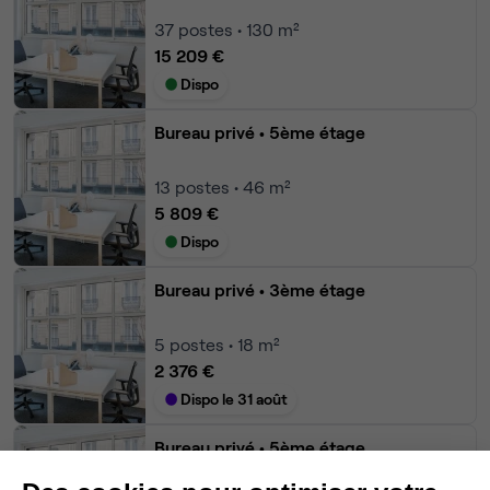
37
postes • 130 m²
15 209 €
Dispo
Bureau privé
• 5ème étage
13
postes • 46 m²
5 809 €
Dispo
Bureau privé
• 3ème étage
5
postes • 18 m²
2 376 €
Dispo le 31 août
Bureau privé
• 5ème étage