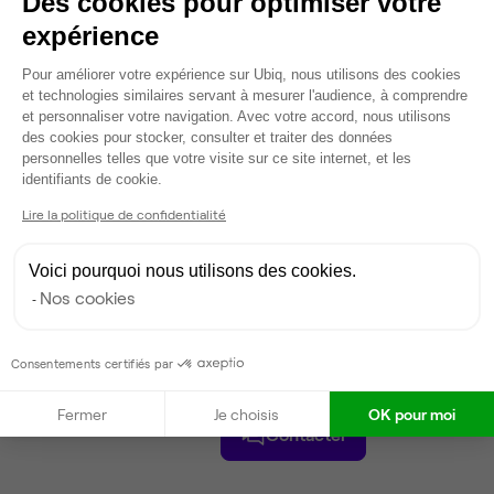
Des cookies pour optimiser votre
2
postes • 8 m²
expérience
1 082 €
Plateforme de Gestion du Consentem
Dispo le 31 août
Pour améliorer votre expérience sur Ubiq, nous utilisons des cookies
et technologies similaires servant à mesurer l'audience, à comprendre
Voir tout
et personnaliser votre navigation. Avec votre accord, nous utilisons
des cookies pour stocker, consulter et traiter des données
personnelles telles que votre visite sur ce site internet, et les
Axeptio consent
identifiants de cookie.
Gestionnaire de l'espace
Lire la politique de confidentialité
Vanessa
Voici pourquoi nous utilisons des cookies.
Partenaire depuis 2022
Nos cookies
Répond en moins d'une heure
Taux de réponse : 40%
Locataires trouvés sur Ubiq : 87
Consentements certifiés par
Fermer
Je choisis
OK pour moi
Contacter