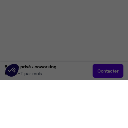
Bureau privé •
coworking
Contacter
850 €
HT par mois
Accueil
Rechercher
Connexion
Plus