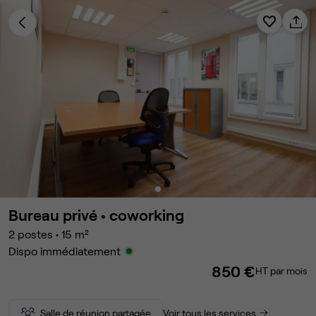
Bureau privé •
coworking
2
postes
•
15
m²
Dispo immédiatement
850 €
HT par mois
Salle de réunion partagée
Voir tous les services