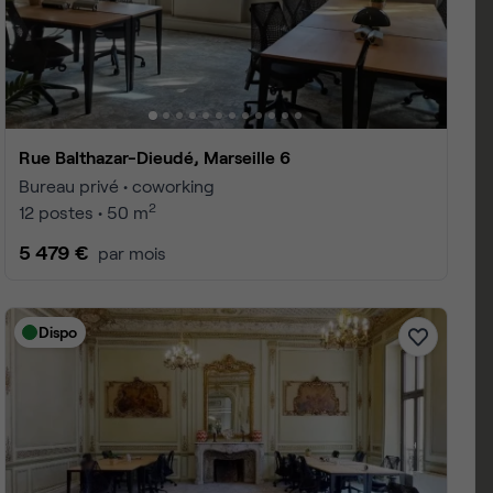
eille 6
 1 à 17