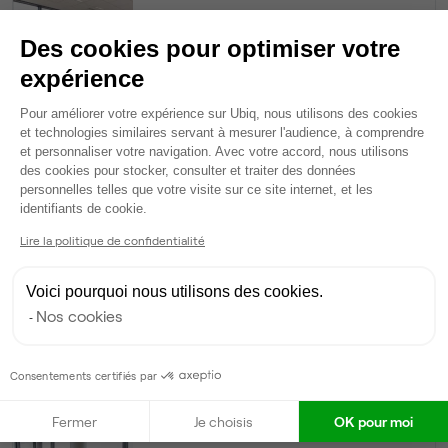
24
postes • 80,7 m²
Des cookies pour optimiser votre
11 160 €
expérience
Dispo
Plateforme de Gestion du Consentem
Pour améliorer votre expérience sur Ubiq, nous utilisons des cookies
et technologies similaires servant à mesurer l'audience, à comprendre
Espace indépendant
• 1er étage
et personnaliser votre navigation. Avec votre accord, nous utilisons
des cookies pour stocker, consulter et traiter des données
20
postes • 79,5 m²
personnelles telles que votre visite sur ce site internet, et les
Axeptio consent
9 300 €
identifiants de cookie.
Dispo
Lire la politique de confidentialité
Bureau privé
• RDC
Voici pourquoi nous utilisons des cookies.
Nos cookies
12
postes • 39,2 m²
5 364 €
Consentements certifiés par
Dispo
Fermer
Je choisis
OK pour moi
Bureau privé
• 1er étage