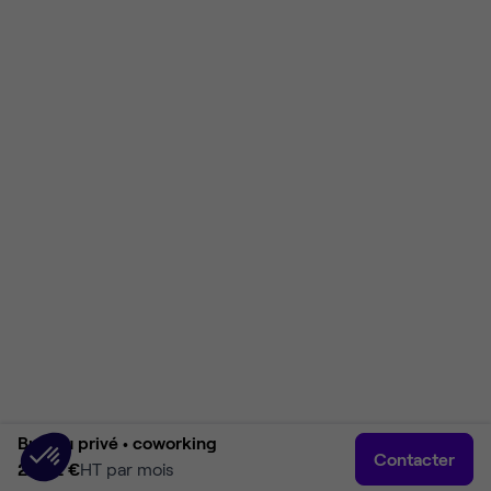
Bureau privé •
coworking
Contacter
2 682 €
HT par mois
Accueil
Rechercher
Connexion
Plus