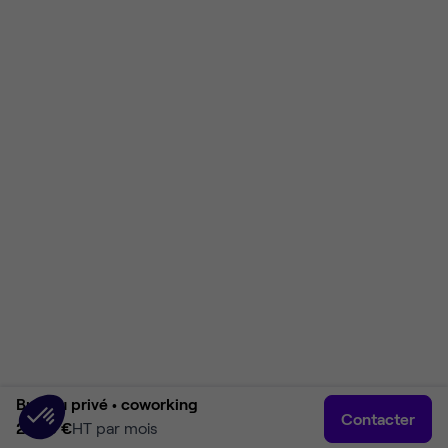
Bureau privé •
coworking
Contacter
2 790 €
HT par mois
Accueil
Rechercher
Connexion
Plus