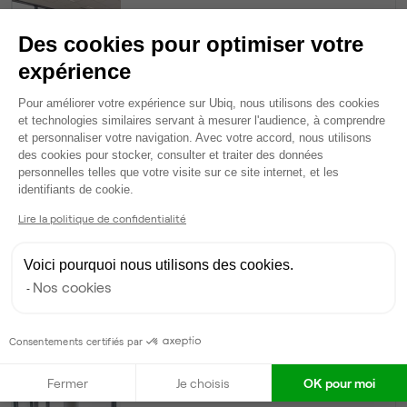
24
postes • 80,7 m²
Des cookies pour optimiser votre
11 160 €
expérience
Dispo
Plateforme de Gestion du Consentem
Pour améliorer votre expérience sur Ubiq, nous utilisons des cookies
et technologies similaires servant à mesurer l'audience, à comprendre
Espace indépendant
• 1er étage
et personnaliser votre navigation. Avec votre accord, nous utilisons
des cookies pour stocker, consulter et traiter des données
20
postes • 79,5 m²
personnelles telles que votre visite sur ce site internet, et les
Axeptio consent
9 300 €
identifiants de cookie.
Dispo
Lire la politique de confidentialité
Bureau privé
• RDC
Voici pourquoi nous utilisons des cookies.
Nos cookies
12
postes • 39,2 m²
5 364 €
Consentements certifiés par
Dispo
Fermer
Je choisis
OK pour moi
Bureau privé
• 1er étage