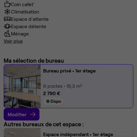
Coin cafet'
Climatisation
Espace d'attente
Espace détente
Ménage
Voir plus
Ma sélection de bureau
Bureau privé
• 1er étage
6
postes • 19,3 m²
2 790 €
Dispo
Modifier
Autres bureaux de cet espace :
Espace indépendant
• 1er étage