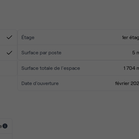
er à Lille, nous avons ce qu'il vous faut.
Étage
1er éta
Surface par poste
5 
Surface totale de l'espace
1 704 
Date d'ouverture
février 20
e