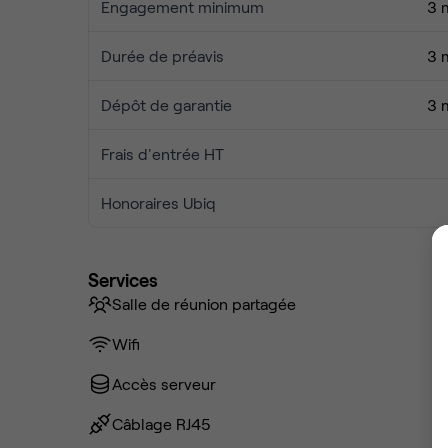
Engagement minimum
3 
Durée de préavis
3 
Dépôt de garantie
3 
Frais d'entrée HT
Honoraires Ubiq
Services
Salle de réunion partagée
Wifi
Accès serveur
Câblage RJ45