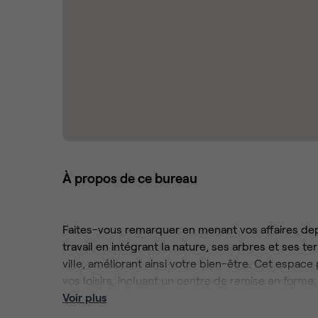
À propos de ce bureau
Faites-vous remarquer en menant vos affaires depu
travail en intégrant la nature, ses arbres et ses t
ville, améliorant ainsi votre bien-être. Cet espa
vos loisirs, incluant un centre de remise en forme
espace culturel. Cet endroit est propice à la créat
Voir plus
stimulants répartis sur les trois premiers étages 