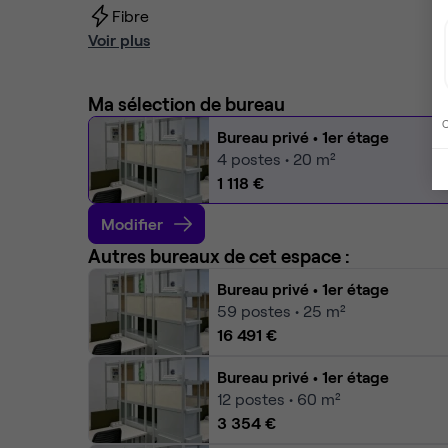
Fibre
Voir plus
Ma sélection de bureau
C
Bureau privé
• 1er étage
4
postes • 20 m²
1 118 €
Modifier
Autres bureaux de cet espace :
Bureau privé
• 1er étage
59
postes • 25 m²
16 491 €
Bureau privé
• 1er étage
12
postes • 60 m²
3 354 €