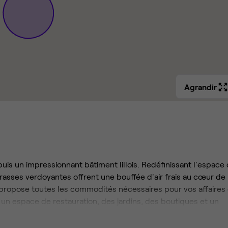
Agrandir
is un impressionnant bâtiment lillois. Redéfinissant l'espace
errasses verdoyantes offrent une bouffée d'air frais au cœur de 
ce propose toutes les commodités nécessaires pour vos affaires 
, un espace de restauration, des jardins, des boutiques et un
ivité et à la collaboration. Explorez nos espaces flexibles et
lumineux. Que vous recherchiez des bureaux privatifs, des