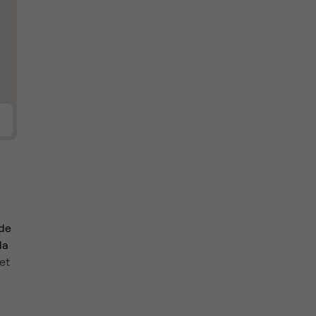
 de
la
et