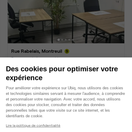
Rue Rabelais, Montreuil
Bureau privé • coworking
2
3 postes • 12 m
Des cookies pour optimiser votre
400 €
expérience
par mois
Plateforme de Gestion du Consentem
Pour améliorer votre expérience sur Ubiq, nous utilisons des cookies
et technologies similaires servant à mesurer l'audience, à comprendre
Dispo
et personnaliser votre navigation. Avec votre accord, nous utilisons
des cookies pour stocker, consulter et traiter des données
personnelles telles que votre visite sur ce site internet, et les
Axeptio consent
identifiants de cookie.
Lire la politique de confidentialité