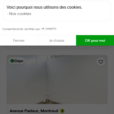
Voici pourquoi nous utilisons des cookies.
Nos cookies
Rue Rabelais, Montreuil
Bureau privé • coworking
Consentements certifiés par
2
2 postes • 12 m
Fermer
Je choisis
OK pour moi
400 €
par mois
Dispo
Avenue Pasteur, Montreuil