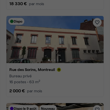
18 330 €
par mois
Dispo
Rue des Sorins, Montreuil
Bureau privé
2
16 postes • 63 m
2 000 €
par mois
Dispo le 9 août
Nouveau