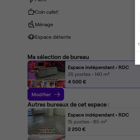
Coin cafet'
Ménage
Espace détente
C
Ma sélection de bureau
Espace indépendant
• RDC
25
postes • 140 m²
4 500 €
Modifier
Autres bureaux de cet espace :
Espace indépendant
• RDC
15
postes • 85 m²
2 250 €