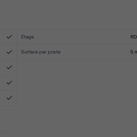
 pratique pour regrouper équipe et logistique, avec de vraies
Étage
R
Surface par poste
5 
 ou en croissance