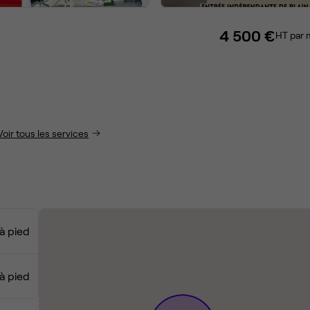
n
4 500 €
HT par 
Voir tous les services
à pied
 à pied