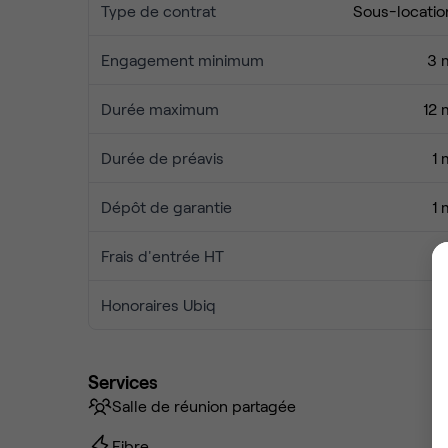
4 500 € HT/mois charges comprises.
Type de contrat
Sous-locatio
Engagement minimum
3 
Durée maximum
12 
Durée de préavis
1 
Dépôt de garantie
1 
Frais d'entrée HT
Honoraires Ubiq
Services
Salle de réunion partagée
Fibre