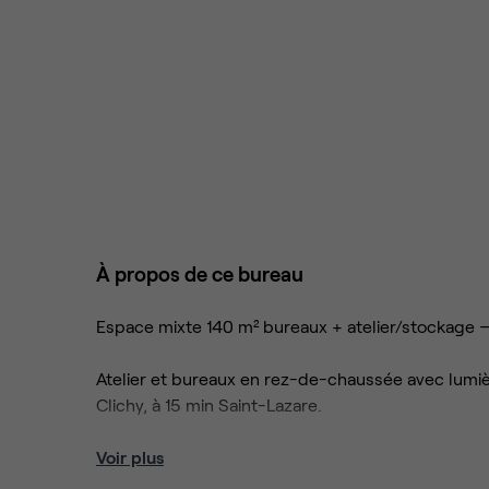
À propos de ce bureau
Espace mixte 140 m² bureaux + atelier/stockage —
Atelier et bureaux en rez-de-chaussée avec lumièr
Clichy, à 15 min Saint-Lazare.
Atelier/stockage : 85 m²
Voir plus
Open space : 55m², meublé ou vide selon votre b