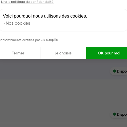
Lire la politique de confidentialité
Wifi
Voici pourquoi nous utilisons des cookies.
Salle de réunion privée
Nos cookies
Tables / chaises
onsentements certifiés par
Fermer
Je choisis
OK pour moi
Dispo
Dispo