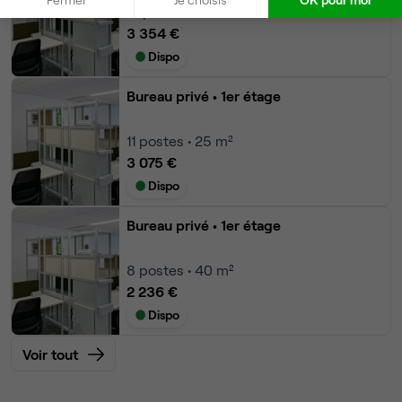
12
postes • 60 m²
3 354 €
Dispo
Bureau privé
• 1er étage
11
postes • 25 m²
3 075 €
Dispo
Bureau privé
• 1er étage
8
postes • 40 m²
2 236 €
Dispo
Voir tout