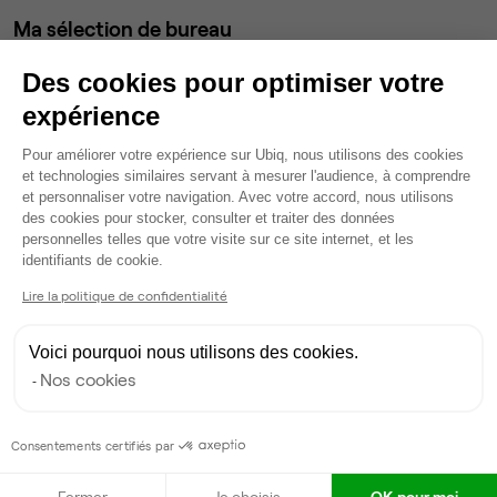
Ma sélection de bureau
Bureau privé
• 1er étage
Des cookies pour optimiser votre
expérience
4
postes • 20 m²
Plateforme de Gestion du Consentem
1 118 €
Pour améliorer votre expérience sur Ubiq, nous utilisons des cookies
Dispo
et technologies similaires servant à mesurer l'audience, à comprendre
et personnaliser votre navigation. Avec votre accord, nous utilisons
des cookies pour stocker, consulter et traiter des données
Modifier
personnelles telles que votre visite sur ce site internet, et les
Axeptio consent
Autres bureaux de cet espace :
identifiants de cookie.
Bureau privé
• 1er étage
Lire la politique de confidentialité
59
postes • 25 m²
Voici pourquoi nous utilisons des cookies.
16 491 €
Nos cookies
Dispo
Consentements certifiés par
Bureau privé
• 1er étage
Fermer
Je choisis
OK pour moi