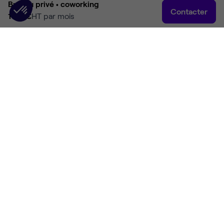
Bureau privé •
coworking
Contacter
1 118 €
HT par mois
Accueil
Rechercher
Connexion
Plus
Accueil
Coworking Lille