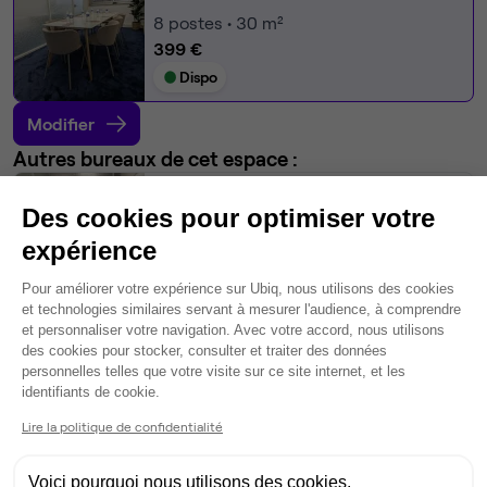
8
postes • 30 m²
399 €
Dispo
Modifier
Autres bureaux de cet espace :
Bureau privé
• 2ème étage
Des cookies pour optimiser votre
expérience
4
postes • 20 m²
299 €
Plateforme de Gestion du Consentem
Pour améliorer votre expérience sur Ubiq, nous utilisons des cookies
Dispo
et technologies similaires servant à mesurer l'audience, à comprendre
et personnaliser votre navigation. Avec votre accord, nous utilisons
Open Space
• 2ème étage
des cookies pour stocker, consulter et traiter des données
personnelles telles que votre visite sur ce site internet, et les
Axeptio consent
identifiants de cookie.
3
postes disponibles
Lire la politique de confidentialité
199 €
par poste par mois
Dispo
Voici pourquoi nous utilisons des cookies.