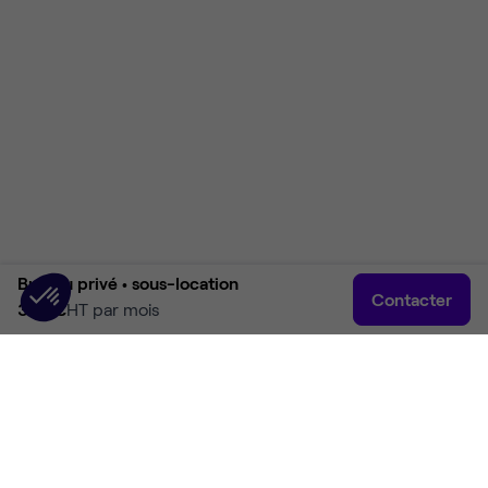
Bureau privé •
sous-location
Contacter
399 €
HT par mois
Accueil
Rechercher
Connexion
Plus