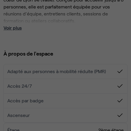
personnes, elle est parfaitement équipée pour vos
réunions d'équipe, entretiens clients, sessions de
formation ou ateliers collaboratifs.
Voir plus
Équipements inclus : vidéoprojecteur grand écran, tableau
blanc, WiFi fibre optique ultra-rapide, tables et chaises
confortables. Café, thé et eau offerts pour tous les
À propos de l'espace
participants.
Accès 24h/24, 7j/7 via code personnel.Parking gratuit à
Adapté aux personnes à mobilité réduite (PMR)
proximité immédiate.
Accès 24/7
Accès par badge
Ascenseur
Étage
2ème étage