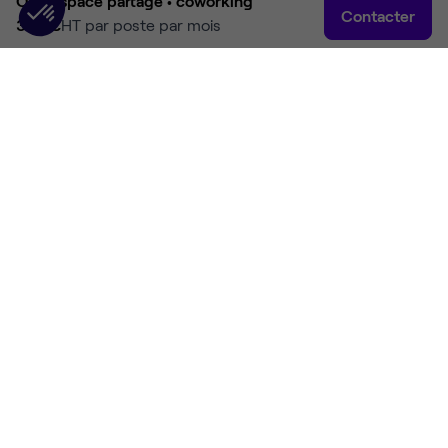
Open space partagé •
coworking
Contacter
350 €
HT par poste par mois
Accueil
Coworking Bagnolet