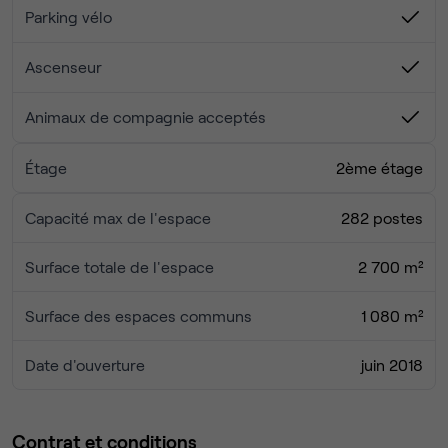
- Le dynamisme et la bonne humeur d'un gestionnaire
Parking vélo
d'espace toujours disponible pur vous !
Ascenseur
Deux mois de préavis fin de mois.
Animaux de compagnie acceptés
Proximité immédiate des transports en commun : métro
Gallieni (ligne 3), tramway T3bis, nombreuses lignes de
Étage
2ème étage
bus.
Capacité max de l'espace
282 postes
N'hésitez pas à me contacter via le formulaire pour
organiser une visite !
Surface totale de l'espace
2 700 m²
Surface des espaces communs
1 080 m²
Date d'ouverture
juin 2018
Contrat et conditions