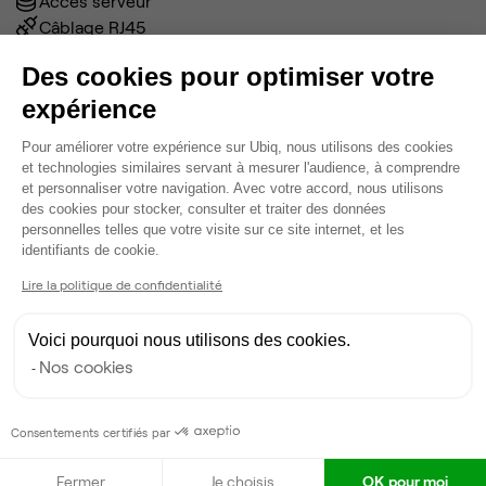
Accès serveur
Câblage RJ45
Fibre
Des cookies pour optimiser votre
Coin cafet'
expérience
Espace détente
Ménage
Plateforme de Gestion du Consentem
Pour améliorer votre expérience sur Ubiq, nous utilisons des cookies
Tables / chaises
et technologies similaires servant à mesurer l'audience, à comprendre
Écran TV
et personnaliser votre navigation. Avec votre accord, nous utilisons
Voir plus
des cookies pour stocker, consulter et traiter des données
personnelles telles que votre visite sur ce site internet, et les
Axeptio consent
identifiants de cookie.
Ma sélection de bureau
Lire la politique de confidentialité
Open Space
• 2ème étage
Voici pourquoi nous utilisons des cookies.
Nos cookies
2
postes disponibles
350 €
par poste par mois
Dispo
Consentements certifiés par
Modifier
Fermer
Je choisis
OK pour moi