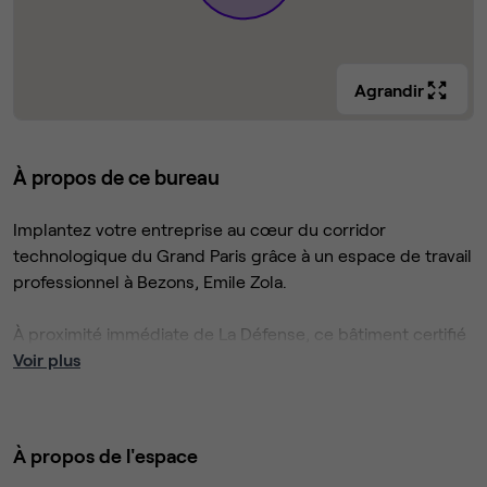
Agrandir
À propos de ce bureau
Implantez votre entreprise au cœur du corridor
technologique du Grand Paris grâce à un espace de travail
professionnel à Bezons, Emile Zola.
À proximité immédiate de La Défense, ce bâtiment certifié
WELL offre 990 m² alliant accessibilité (tramway T, 10 min
Voir plus
de La Défense, carrefour A15/A86) et environnement
calme de pôle d’affaires.
À propos de l'espace
Regus Emile Zola propose des bureaux entièrement