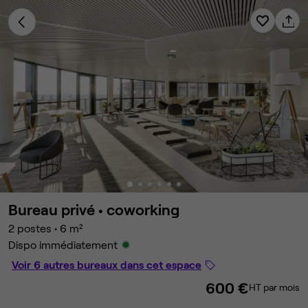
Bureau privé •
coworking
2 postes
•
6 m²
Dispo immédiatement
Voir 6 autres bureaux dans cet espace
600 €
HT par mois