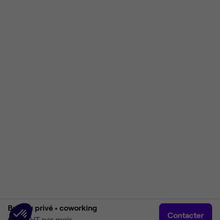
Bureau privé •
coworking
Contacter
600 €
HT par mois