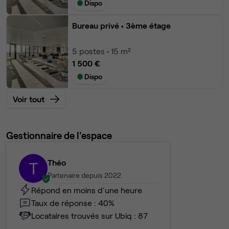
Dispo
Bureau privé
• 3ème étage
5
postes • 15 m²
1 500 €
Dispo
Voir tout
Gestionnaire de l'espace
Théo
T
Partenaire depuis 2022
Répond en moins d'une heure
Taux de réponse : 40%
Locataires trouvés sur Ubiq : 87