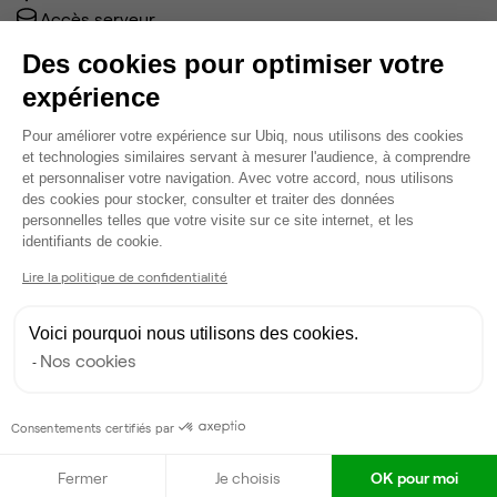
Accès serveur
Câblage RJ45
Des cookies pour optimiser votre
Fibre
expérience
Coin cafet'
Climatisation
Plateforme de Gestion du Consentem
Pour améliorer votre expérience sur Ubiq, nous utilisons des cookies
Espace d'attente
et technologies similaires servant à mesurer l'audience, à comprendre
Espace détente
et personnaliser votre navigation. Avec votre accord, nous utilisons
des cookies pour stocker, consulter et traiter des données
Ménage
personnelles telles que votre visite sur ce site internet, et les
Voir plus
Axeptio consent
identifiants de cookie.
Lire la politique de confidentialité
Ma sélection de bureau
Voici pourquoi nous utilisons des cookies.
Bureau privé
• 3ème étage
Nos cookies
2
postes • 6 m²
600 €
Consentements certifiés par
Dispo
Fermer
Je choisis
OK pour moi