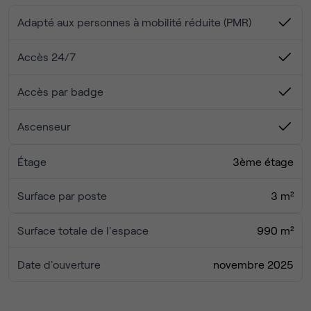
équipés, des espaces de coworking et des salles de
réunion.
Adapté aux personnes à mobilité réduite (PMR)
Avec 30 bureaux privatifs et 2 salles pouvant accueillir
jusqu’à 10 personnes, cet emplacement s’adapte aussi
Accès 24/7
bien aux start-up qu’aux PME et multinationales, grâce à
des conditions flexibles et des installations de premier
Accès par badge
ordre.
Ascenseur
Étage
3ème étage
Surface par poste
3 m²
Surface totale de l'espace
990 m²
Date d'ouverture
novembre 2025