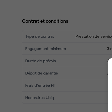
Contrat et conditions
Type de contrat
Prestation de servic
Engagement minimum
3 
Durée de préavis
Au
Dépôt de garantie
Au
Frais d'entrée HT
Honoraires Ubiq