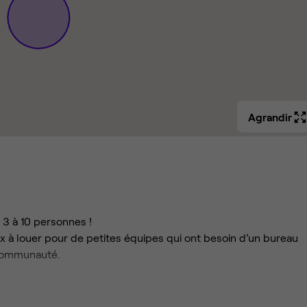
Agrandir
3 à 10 personnes !
à louer pour de petites équipes qui ont besoin d’un bureau
e communauté.
, donnant sur l'espace de coworking. L’espace pourra être en