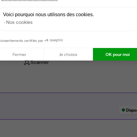
Espace détente
Voici pourquoi nous utilisons des cookies.
Nos cookies
Ménage
Tables / chaises
onsentements certifiés par
Imprimante
Fermer
Je choisis
OK pour moi
Scanner
Dispo