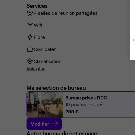
Services
4 salles de réunion partagées
Wifi
Fibre
C
Coin cafet'
Climatisation
Voir plus
Ma sélection de bureau
Bureau privé
• RDC
10
postes • 70 m²
299 €
Modifier
Autre bureau de cet espace :