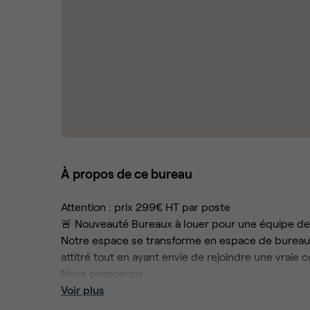
À propos de ce bureau
Attention : prix 299€ HT par poste
🚨 Nouveauté Bureaux à louer pour une équipe de 
Notre espace se transforme en espace de bureaux 
attitré tout en ayant envie de rejoindre une vrai
Nous proposons :
💼 10 postes de travail dans notre salle au calme
Voir plus
coloc' avec d'autres petites équipes.