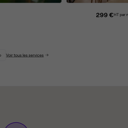
299 €
HT par 
o
Voir tous les services