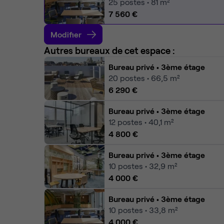
25
postes • 81 m²
7 560 €
Modifier
Autres bureaux de cet espace :
Bureau privé
• 3ème étage
20
postes • 66,5 m²
6 290 €
Bureau privé
• 3ème étage
12
postes • 40,1 m²
4 800 €
Bureau privé
• 3ème étage
10
postes • 32,9 m²
4 000 €
Bureau privé
• 3ème étage
10
postes • 33,8 m²
4 000 €