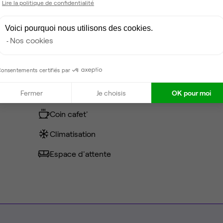
Lire la politique de confidentialité
0 €
Voici pourquoi nous utilisons des cookies.
Nos cookies
onsentements certifiés par
Câblage RJ45
Fermer
Je choisis
OK pour moi
Fibre
Coin cafet'
Climatisation
Espace d'attente