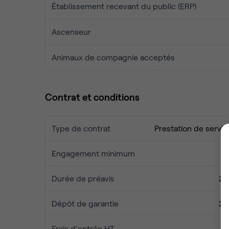
Établissement recevant du public (ERP)
Ascenseur
Animaux de compagnie acceptés
Contrat et conditions
Type de contrat
Prestation de servic
Engagement minimum
2
Durée de préavis
2 
Dépôt de garantie
2 
Frais d'entrée HT