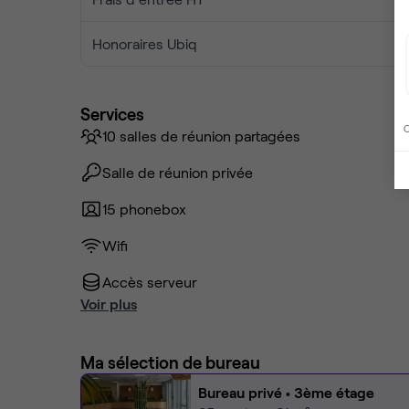
Honoraires Ubiq
Services
C
10 salles de réunion partagées
Salle de réunion privée
15 phonebox
Wifi
Accès serveur
Voir plus
Ma sélection de bureau
Bureau privé
• 3ème étage