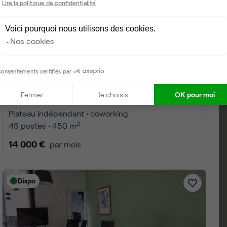
Lire la politique de confidentialité
Voici pourquoi nous utilisons des cookies.
Nos cookies
onsentements certifiés par
Fermer
Je choisis
OK pour moi
Rue des Templiers, Lille
Plateau indépendant • coworking
2
45 postes • 450 m
14 000 €
par mois
Dispo