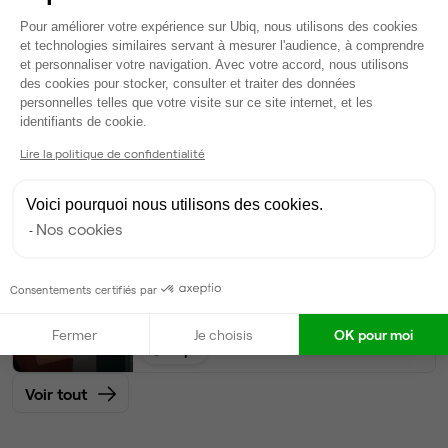
242
postes • 1 660 m²
Plateforme de Gestion du Consentem
Pour améliorer votre expérience sur Ubiq, nous utilisons des cookies
272 931 €
et technologies similaires servant à mesurer l'audience, à comprendre
Dispo
et personnaliser votre navigation. Avec votre accord, nous utilisons
des cookies pour stocker, consulter et traiter des données
personnelles telles que votre visite sur ce site internet, et les
Bureau privé
• 10ème et plus
Axeptio consent
identifiants de cookie.
Lire la politique de confidentialité
100
postes • 500 m²
65 000 €
Voici pourquoi nous utilisons des cookies.
Dispo
Nos cookies
Bureau privé
• 10ème et plus
Consentements certifiés par
50
postes • 250 m²
32 500 €
Fermer
Je choisis
OK pour moi
Dispo
Voir tout