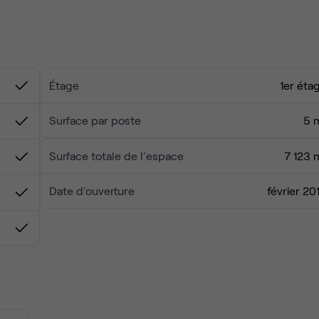
dans la capitale française. L’atmosphère unique de ce quartie
entent chez elles. En plus du grand choix de restaurants, les
 merveilles architecturales ne manquent pas dans ce lieu
Étage
1er éta
Surface par poste
5 
Surface totale de l'espace
7 123 
Date d'ouverture
février 20