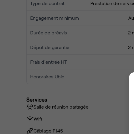
Type de contrat
Prestation de servic
Engagement minimum
Au
Durée de préavis
2 
Dépôt de garantie
2 
Frais d'entrée HT
Honoraires Ubiq
Services
Salle de réunion partagée
Wifi
Câblage RJ45