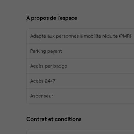
concepts innovants et d’entrepreneurs talentueux 
tient au fait que les nombreuses entreprises s’y s
À propos de l'espace
possibilités de shopping dans les environs et les
facilement accessible par les transports.
Adapté aux personnes à mobilité réduite (PMR)
Parking payant
Accès par badge
Accès 24/7
Ascenseur
Contrat et conditions