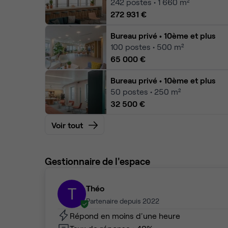
242
postes • 1 660 m²
272 931 €
Bureau privé
• 10ème et plus
100
postes • 500 m²
65 000 €
Bureau privé
• 10ème et plus
50
postes • 250 m²
32 500 €
Voir tout
Gestionnaire de l'espace
Théo
T
Partenaire depuis 2022
Répond en moins d'une heure