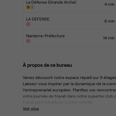
La Défense (Grande Arche)
4 min 
LA DEFENSE
6 min 
Nanterre-Préfecture
14 min
À propos de ce bureau
Venez découvrir notre espace réparti sur 9 étage
Laissez-vous inspirer par la dynamique de la com
l’entreprenariat européen. Planifiez vos rencontr
votre journée de travail dans notre superbe club
travail peut bénéficier à votre activité.
Voir plus
Ici, les entreprises prennent une allure de commu