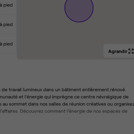
à pied
à pied
 à pied
Agrandir
s de travail lumineux dans un bâtiment entièrement rénové.
munauté et l’énergie qui imprègne ce centre névralgique de
es au sommet dans nos salles de réunion créatives ou organise
 d’affaires. Découvrez comment l’énergie de nos espaces de
nauté, et la zone de La Défense devient le principal incubateu