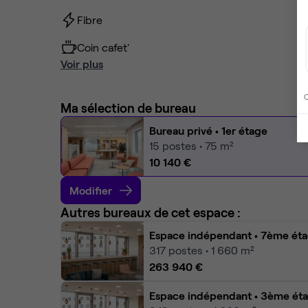
Fibre
Coin cafet'
Voir plus
C
Ma sélection de bureau
Bureau privé
• 1er étage
15
postes • 75 m²
10 140 €
Modifier
Autres bureaux de cet espace :
Espace indépendant
• 7ème ét
317
postes • 1 660 m²
263 940 €
Espace indépendant
• 3ème ét