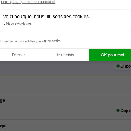
Lire la politique de confidentialité
Ménage
Voici pourquoi nous utilisons des cookies.
Scanner
Nos cookies
onsentements certifiés par
Fermer
Je choisis
OK pour moi
Dispo
age
Dispo
age