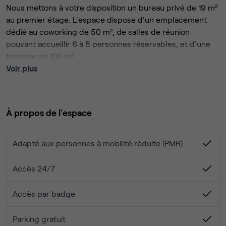
Nous mettons à votre disposition un bureau privé de 19 m²
au premier étage. L'espace dispose d'un emplacement
dédié au coworking de 50 m², de salles de réunion
pouvant accueillir 6 à 8 personnes réservables, et d'une
terrasse de 100 m².
L'espace est également équipé d'une cuisine en libre-
Voir plus
service avec des frigos connectés, des micro-ondes, et
machine à café.
À propos de l'espace
Adapté aux personnes à mobilité réduite (PMR)
Accès 24/7
Accès par badge
Parking gratuit