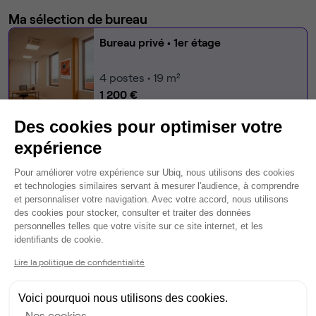
Ma sélection de bureau
Bureau privé
• 1er étage
4
postes • 19 m²
1 200 €
Dispo
Des cookies pour optimiser votre
Modifier
expérience
Autres bureaux de cet espace :
Plateforme de Gestion du Consentem
Pour améliorer votre expérience sur Ubiq, nous utilisons des cookies
et technologies similaires servant à mesurer l'audience, à comprendre
Bureau privé
• RDC
et personnaliser votre navigation. Avec votre accord, nous utilisons
des cookies pour stocker, consulter et traiter des données
6
postes • 32 m²
personnelles telles que votre visite sur ce site internet, et les
Axeptio consent
identifiants de cookie.
1 500 €
Dispo
Lire la politique de confidentialité
Bureau privé
• RDC
Voici pourquoi nous utilisons des cookies.
Nos cookies