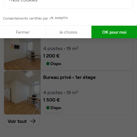
4
postes • 25 m²
1 200 €
Consentements certifiés par
Dispo
Fermer
Je choisis
OK pour moi
Bureau privé
• 1er étage
4
postes • 19 m²
1 200 €
Dispo
Bureau privé
• 1er étage
4
postes • 19 m²
1 500 €
Dispo
Voir tout