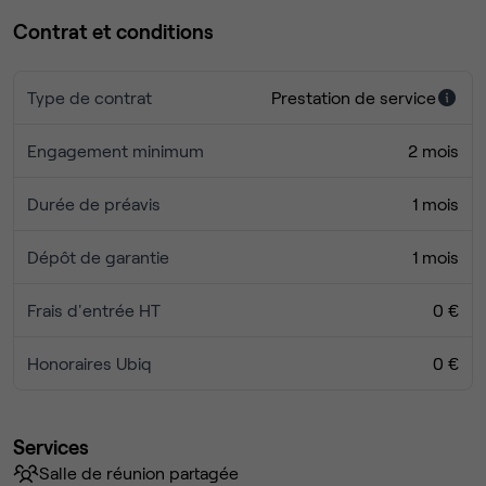
vidéosurveillance.
Contrat et conditions
Situation géographique et accessibilité :
Restaurants et commerces à 10mn (Rueil 2000)
Type de contrat
Prestation de service
Nous sommes situés à 15min à pied du RER A. Par ailleurs,
le bus 367 est également accessible à 2 min à pied, et une
Engagement minimum
2 mois
station de Vélib’ est située à 8 min à pied.
Enfin, notre espace est à 5 minutes en voiture de l’A86
Durée de préavis
1 mois
avec des possibilités de parking.
Dépôt de garantie
1 mois
Frais d'entrée HT
0 €
Honoraires Ubiq
0 €
Services
Salle de réunion partagée