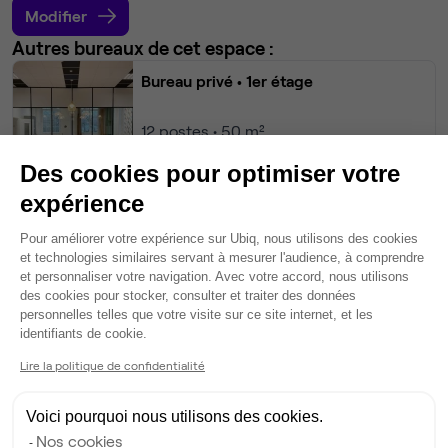
Modifier
Autres bureaux de cet espace :
Bureau privé
• 1er étage
12
postes • 50 m²
4 200 €
Des cookies pour optimiser votre
Dispo
expérience
Bureau privé
• 1er étage
Plateforme de Gestion du Consentem
Pour améliorer votre expérience sur Ubiq, nous utilisons des cookies
et technologies similaires servant à mesurer l'audience, à comprendre
10
postes • 41 m²
et personnaliser votre navigation. Avec votre accord, nous utilisons
des cookies pour stocker, consulter et traiter des données
3 500 €
personnelles telles que votre visite sur ce site internet, et les
Dispo
Axeptio consent
identifiants de cookie.
Lire la politique de confidentialité
Voir tout
Voici pourquoi nous utilisons des cookies.
Gestionnaire de l'espace
Nos cookies