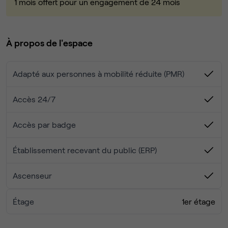
1 mois offert pour un engagement de 24 mois
faciliter le travail de ses utilisateurs. Il y a des phoneboxs,
des double-écrans, ainsi que des salles de conférence
équipées pour les réunions en ligne. Les utilisateurs
peuvent également bénéficier d'un accès internet haut
À propos de l'espace
débit, d'un service de café et de thé, ainsi que d'autres
commodités pour rendre leur expérience de travail la plus
Adapté aux personnes à mobilité réduite (PMR)
agréable possible.
Accès 24/7
Accès par badge
Établissement recevant du public (ERP)
Ascenseur
Étage
1er étage