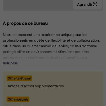
Agrandir
À propos de ce bureau
Notre espace est une expérience unique pour les
professionnels en quête de flexibilité et de collaboration.
Situé dans un quartier animé de la ville, ce lieu de travail
partagé offre un environnement stimulant pour les
entreprises, les indépendants et les travailleurs à
distance.
Voir plus
Les espaces de travail, sont conçus pour répondre aux
besoins de chaque utilisateur. Il y a des bureaux fermés
Offre télétravail
pour les personnes qui aiment travailler en équipe, ainsi
que des salles de réunion pour les réunions d'affaires. Il y
Badges d'accès supplémentaires
a également des espaces communs pour les pauses
déjeuner, les réunions informelles et les événements de
Offre spéciale
networking.
L'espace offre également une variété d'équipements pour