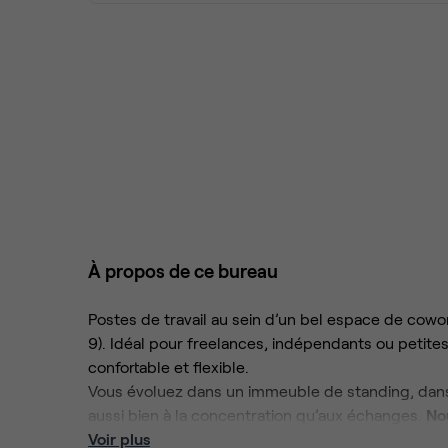
À propos de ce bureau
Postes de travail au sein d’un bel espace de cowo
9). Idéal pour freelances, indépendants ou petite
confortable et flexible.
Vous évoluez dans un immeuble de standing, dans
aussi bien à la concentration qu’aux échanges.
No
travailler à votre rythme, en toute liberté.
Voir plus