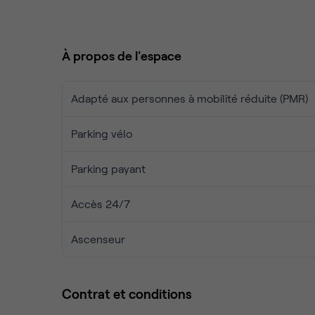
L’offre comprend un accès libre à une salle de ré
détente design, ainsi qu’un service d’accueil profe
Sans engagement long terme, la location se fait a
À propos de l'espace
proximité immédiate des commerces et restaurants,
totale.
Une solution clé en main pour travailler efficacem
Adapté aux personnes à mobilité réduite (PMR)
Contactez-nous pour organiser une visite.
Parking vélo
Parking payant
Accès 24/7
Ascenseur
Contrat et conditions