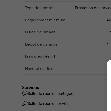
Type de contrat
Prestation de servic
Engagement minimum
Au
Durée de préavis
1 
Dépôt de garantie
1 
Frais d'entrée HT
Honoraires Ubiq
Services
Salle de réunion partagée
Salle de réunion privée