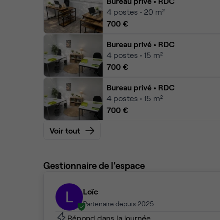
Bureau privé
• RDC
4
postes • 20 m²
700 €
Bureau privé
• RDC
4
postes • 15 m²
700 €
Bureau privé
• RDC
4
postes • 15 m²
700 €
Voir tout
Gestionnaire de l'espace
Loïc
L
Partenaire depuis 2025
Répond dans la journée