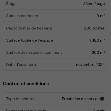
Lignes de métro 6 et 8 à deux pas
Étage
2ème étage
Des charges tout compris (internet, chauffage,
Tramway T3 accessible
électricité)
Gare de Lyon en 10 minutes
Surface par poste
3 m²
Une possibilité de domiciliation d'entreprise
Périphérique facilement joignable
Capacité max de l'espace
230 postes
Un cadre pensé pour booster votre activité
Freelance, TPE ou startup en croissance : cet
Surface totale de l'espace
1 400 m²
environnement clé-en-main est conçu pour stimuler votre
productivité et faciliter les échanges. Venez rejoindre une
Surface des espaces communs
200 m²
communauté dynamique et trouver le bureau qui vous
correspond !
Date d'ouverture
novembre 2024
Contrat et conditions
Type de contrat
Prestation de service
Engagement minimum
3 mois