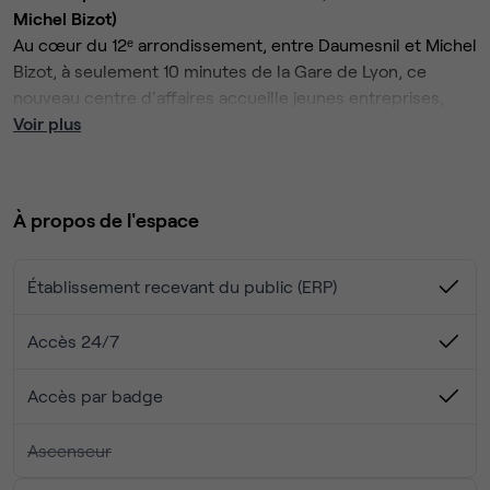
Michel Bizot)
Au cœur du 12ᵉ arrondissement, entre Daumesnil et Michel
Bizot, à seulement 10 minutes de la Gare de Lyon, ce
nouveau centre d'affaires accueille jeunes entreprises,
startups et indépendants dans un cadre alliant confort,
Voir plus
flexibilité et convivialité professionnelle.
Ce que propose le centre
À propos de l'espace
Des bureaux privatifs modernes, équipés et
immédiatement opérationnels
Établissement recevant du public (ERP)
Un accès 7j/7
Une connexion Wi-Fi sécurisée à haut débit,
Accès 24/7
complétée par la fibre RJ45
Des salles de réunion (6 à 10 personnes) à disposition
Accès par badge
de tous les occupants
Une situation idéale
Des espaces communs chaleureux : cuisine,
Ascenseur
cafétéria, coin détente
Une imprimante et une photocopieuse partagées