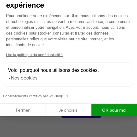
1 460 €
expérience
Dispo
Plateforme de Gestion du Consentem
Pour améliorer votre expérience sur Ubiq, nous utilisons des cookies
et technologies similaires servant à mesurer l'audience, à comprendre
Voir tout
et personnaliser votre navigation. Avec votre accord, nous utilisons
des cookies pour stocker, consulter et traiter des données
personnelles telles que votre visite sur ce site internet, et les
Axeptio consent
Gestionnaire de l'espace
identifiants de cookie.
Lire la politique de confidentialité
Sara
Partenaire depuis 2024
Voici pourquoi nous utilisons des cookies.
Répond en quelques heures
Nos cookies
Taux de réponse : 80%
Locataires trouvés sur Ubiq : 12
Consentements certifiés par
Fermer
Je choisis
OK pour moi
Contacter