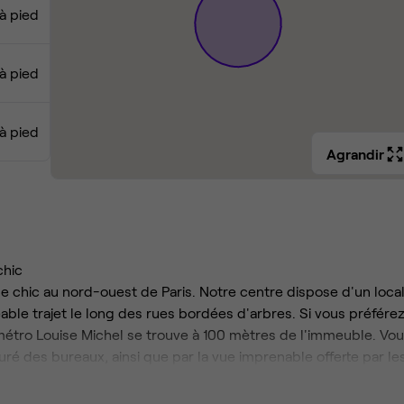
 à pied
 à pied
 à pied
Agrandir
chic
ue chic au nord-ouest de Paris. Notre centre dispose d'un local
able trajet le long des rues bordées d'arbres. Si vous préfére
métro Louise Michel se trouve à 100 mètres de l'immeuble. Vo
ré des bureaux, ainsi que par la vue imprenable offerte par le
sition pour travailler.