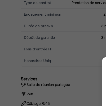
Type de contrat
Prestation de servic
Engagement minimum
2
Durée de préavis
3 
Dépôt de garantie
3 
Frais d'entrée HT
Honoraires Ubiq
Services
Salle de réunion partagée
Wifi
Câblage RJ45