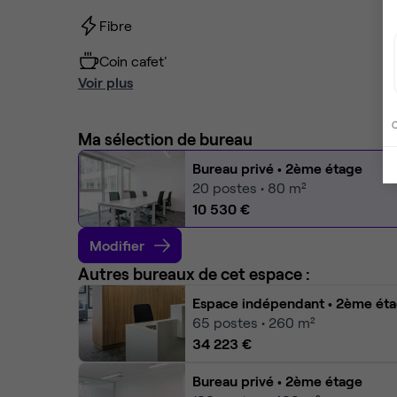
Fibre
Coin cafet'
Voir plus
C
Ma sélection de bureau
Bureau privé
• 2ème étage
20
postes • 80 m²
10 530 €
Modifier
Autres bureaux de cet espace :
Espace indépendant
• 2ème ét
65
postes • 260 m²
34 223 €
Bureau privé
• 2ème étage