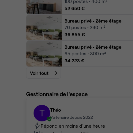
100
postes • 400 m²
52 650 €
Bureau privé
• 2ème étage
70
postes • 280 m²
36 855 €
Bureau privé
• 2ème étage
65
postes • 300 m²
34 223 €
Voir tout
Gestionnaire de l'espace
Théo
T
Partenaire depuis 2022
Répond en moins d'une heure