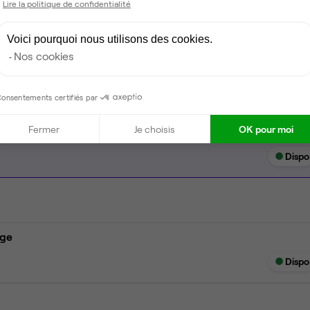
Lire la politique de confidentialité
Ménage
Voici pourquoi nous utilisons des cookies.
Tables / chaises
Nos cookies
onsentements certifiés par
Fermer
Je choisis
OK pour moi
Dispo
age
Dispo