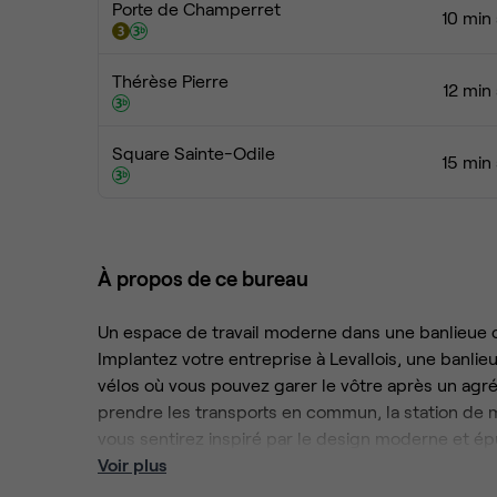
Porte de Champerret
10 min
Thérèse Pierre
12 min
Square Sainte-Odile
15 min
À propos de ce bureau
Un espace de travail moderne dans une banlieue 
Implantez votre entreprise à Levallois, une banlie
vélos où vous pouvez garer le vôtre après un agré
prendre les transports en commun, la station de 
vous sentirez inspiré par le design moderne et épu
grandes baies vitrées. La terrasse est à votre dispo
Voir plus