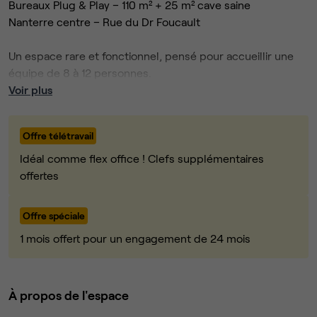
Bureaux Plug & Play – 110 m² + 25 m² cave saine
Nanterre centre – Rue du Dr Foucault
Un espace rare et fonctionnel, pensé pour accueillir une
équipe de 8 à 12 personnes.
Rénové, lumineux et indépendant, l’immeuble offre trois
Voir plus
niveaux de travail ainsi qu’une
cave saine de 25 m² dédiée à l’archivage sécurisé.
Offre télétravail
Description
Idéal comme flex office ! Clefs supplémentaires
RDC Salle de réunion équipée, kitchenette aménagée et
offertes
rangements
1er étage Plateau open-space avec douche et sanitaires
Offre spéciale
2e étage Open-space lumineux sous poutres apparentes
1 mois offert pour un engagement de 24 mois
Sous-sol 25 m² cave saine avec placards pour archivage
sécurisé
Un atout unique
Une cave saine de 25 m² avec placards de rangement : un
À propos de l'espace
espace rare pour l’archivage,