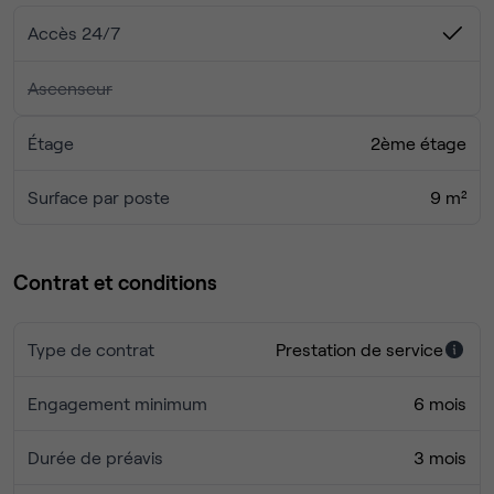
la conservation de documents sensibles ou le stockage
Accès 24/7
sécurisé.
Équipements & Services inclus :
Ascenseur
- Fibre très haut débit installée
- Kitchenette équipée (frigo, micro-ondes, machine à café,
Étage
2ème étage
vaisselle)
- Ménage inclus
Surface par poste
9 m²
- Rangements et placards intégrés
Conditions :
Contrat et conditions
• Dépôt de garantie : 3 mois
• Disponibilité : immédiate
Type de contrat
Prestation de service
Engagement minimum
6 mois
Durée de préavis
3 mois