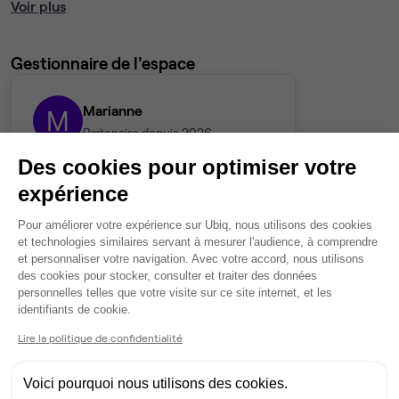
Voir plus
Gestionnaire de l'espace
Marianne
M
Partenaire depuis 2026
Répond en quelques heures
Des cookies pour optimiser votre
expérience
Contacter
Plateforme de Gestion du Consentem
Pour améliorer votre expérience sur Ubiq, nous utilisons des cookies
et technologies similaires servant à mesurer l'audience, à comprendre
et personnaliser votre navigation. Avec votre accord, nous utilisons
des cookies pour stocker, consulter et traiter des données
personnelles telles que votre visite sur ce site internet, et les
Axeptio consent
identifiants de cookie.
Lire la politique de confidentialité
Voici pourquoi nous utilisons des cookies.