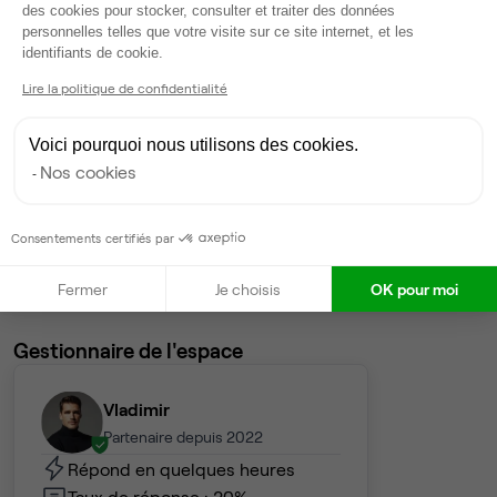
8
postes • 66 m²
des cookies pour stocker, consulter et traiter des données
personnelles telles que votre visite sur ce site internet, et les
4 000 €
Axeptio consent
identifiants de cookie.
Dispo
Lire la politique de confidentialité
Bureau privé
• 5ème étage
Voici pourquoi nous utilisons des cookies.
8
postes • 78 m²
Nos cookies
5 040 €
Dispo
Consentements certifiés par
Voir tout
Fermer
Je choisis
OK pour moi
Gestionnaire de l'espace
Vladimir
Partenaire depuis 2022
Répond en quelques heures
Taux de réponse : 20%