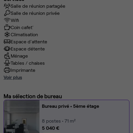
Salle de réunion partagée
Salle de réunion privée
Wifi
Coin cafet'
Climatisation
Espace d'attente
Espace détente
Ménage
Tables / chaises
Imprimante
Voir plus
Ma sélection de bureau
Bureau privé
• 5ème étage
8
postes • 71 m²
5 040 €