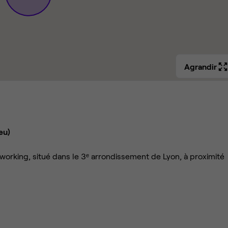
Agrandir
eu)
oworking, situé dans le 3ᵉ arrondissement de Lyon, à proximité
ay, métro et bus
s