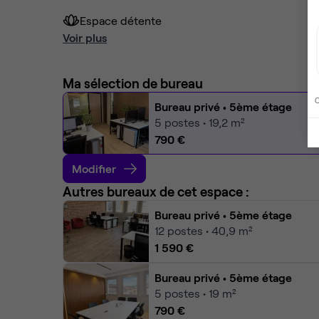
Espace détente
Voir plus
Ma sélection de bureau
C
Bureau privé
• 5ème étage
5
postes • 19,2 m²
790 €
Modifier
Autres bureaux de cet espace :
Bureau privé
• 5ème étage
12
postes • 40,9 m²
1 590 €
Bureau privé
• 5ème étage
5
postes • 19 m²
790 €