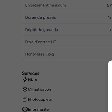
Engagement minimum
2 
Durée de préavis
1 
Dépôt de garantie
1 
Frais d'entrée HT
Honoraires Ubiq
Services
Fibre
Climatisation
Photocopieur
Imprimante