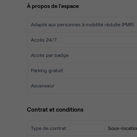
🔇 Environnement calme
À propos de l'espace
🏢 Situé dans un immeuble exclusivement occupé
Idéal pour indépendants, startups ou petites équi
Adapté aux personnes à mobilité réduite (PMR)
Pour plus d’informations ou organiser une visite, 
Accès 24/7
Accès par badge
Parking gratuit
Ascenseur
Contrat et conditions
Type de contrat
Sous-locatio