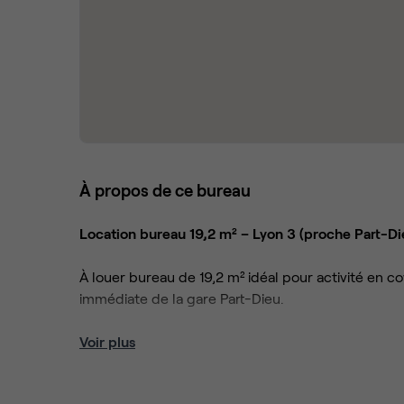
À propos de ce bureau
Location bureau 19,2 m² – Lyon 3 (proche Part-Di
À louer bureau de 19,2 m² idéal pour activité en c
immédiate de la gare Part-Dieu.
📍 Emplacement stratégique : accès rapide tramw
Voir plus
👥 Capacité : espace adapté pour 4 à 5 personne
☀️ Bureau lumineux et agréable