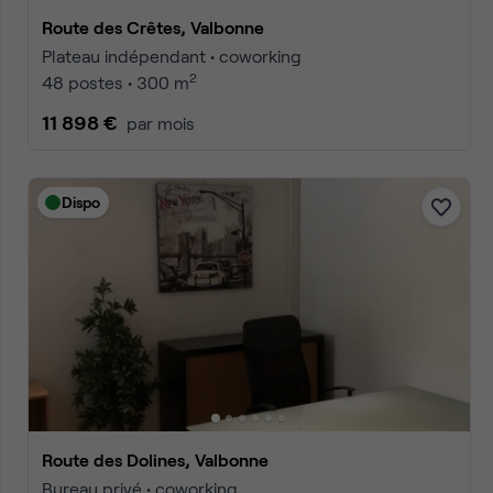
Route des Crêtes, Valbonne
Plateau indépendant • coworking
2
48 postes • 300 m
11 898 €
par mois
Dispo
Route des Dolines, Valbonne
Bureau privé • coworking