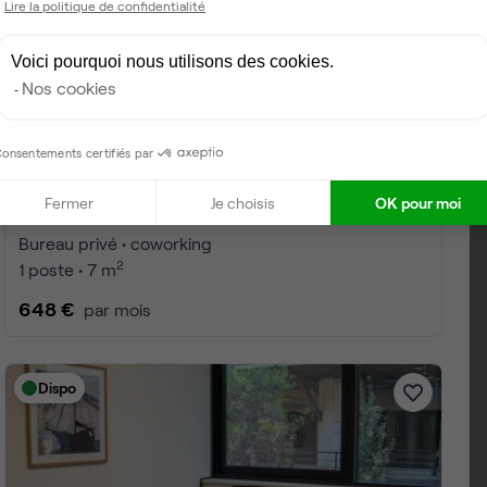
Lire la politique de confidentialité
Voici pourquoi nous utilisons des cookies.
Nos cookies
onsentements certifiés par
Fermer
Je choisis
OK pour moi
Route des Dolines, Valbonne
Bureau privé • coworking
2
1 poste • 7 m
648 €
par mois
Dispo