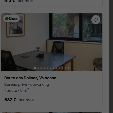
513 €
par mois
Dispo
Route des Dolines, Valbonne
Bureau privé • coworking
2
1 poste • 8 m
532 €
par mois