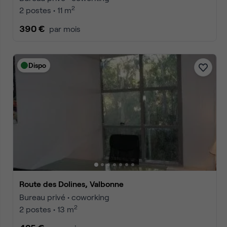
2
2 postes • 11 m
390 €
par mois
Dispo
Route des Dolines, Valbonne
Bureau privé • coworking
2
2 postes • 13 m