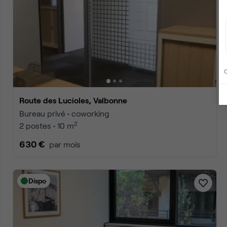
C
Route des Lucioles, Valbonne
Bureau privé • coworking
2
2 postes • 10 m
630 €
par mois
Dispo