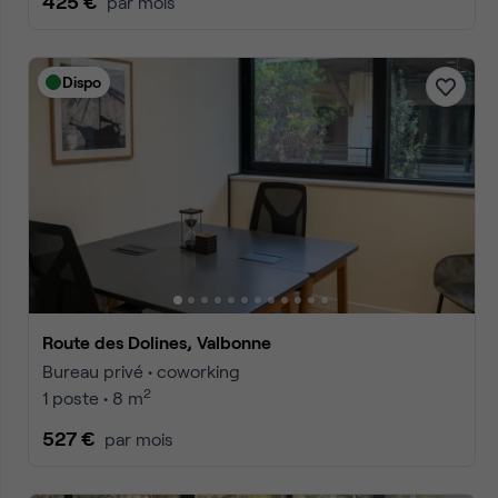
425 €
par mois
Dispo
Route des Dolines, Valbonne
Bureau privé • coworking
2
1 poste • 8 m
527 €
par mois