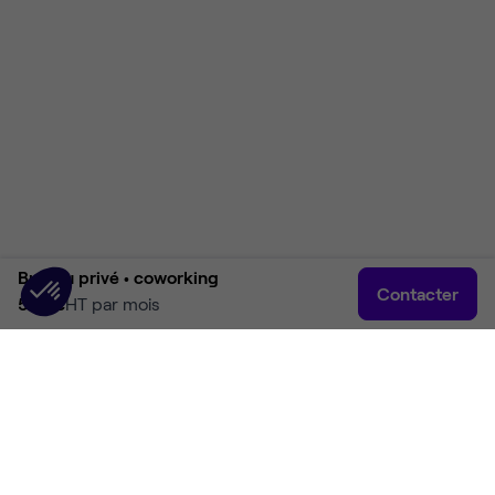
Bureau privé •
coworking
Contacter
527 €
HT par mois
Accueil
Rechercher
Connexion
Plus