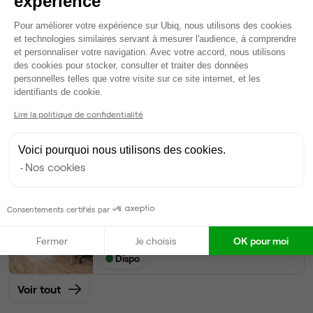
expérience
Plateforme de Gestion du Consentem
100
postes • 400 m²
Pour améliorer votre expérience sur Ubiq, nous utilisons des cookies
52 650 €
et technologies similaires servant à mesurer l'audience, à comprendre
et personnaliser votre navigation. Avec votre accord, nous utilisons
Dispo
des cookies pour stocker, consulter et traiter des données
personnelles telles que votre visite sur ce site internet, et les
Axeptio consent
Bureau privé
• 2ème étage
identifiants de cookie.
Lire la politique de confidentialité
70
postes • 280 m²
36 855 €
Voici pourquoi nous utilisons des cookies.
Dispo
Nos cookies
Bureau privé
• 2ème étage
Consentements certifiés par
65
postes • 300 m²
34 223 €
Fermer
Je choisis
OK pour moi
Dispo
Voir tout