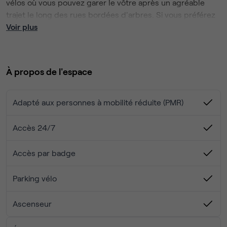
vélos où vous pouvez garer le vôtre après un agréable
trajet le long des rues bordées d'arbres. Si vous préférez
prendre les transports en commun, la station de métro
Voir plus
Louise Michel se trouve à 100 mètres de l'immeuble. Vous
vous sentirez inspiré par le design moderne et épuré des
bureaux, ainsi que par la vue imprenable offerte par les
À propos de l'espace
grandes baies vitrées. La terrasse est à votre disposition
pour travailler.
Adapté aux personnes à mobilité réduite (PMR)
Accès 24/7
Accès par badge
Parking vélo
Ascenseur