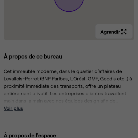
Agrandir
À propos de ce bureau
Cet immeuble moderne, dans le quartier d’affaires de
Levallois-Perret (BNP Paribas, L’Oréal, GMF, Geodis etc..) à
proximité immédiate des transports, offre un plateau
entièrement privatif. Les entreprises clientes travaillent
main dans la main avec nos équipes design afin de
concevoir un environnement de travail qui leur ressemble.
Voir plus
Aménagement, décoration, cloisons, phonebooths etc..
Nous repensons tout l'espace afin de l'adapter aux
particularités de votre entreprise. Les bureaux sont livrés
À propos de l'espace
clés en main, selon le cahier des charges de