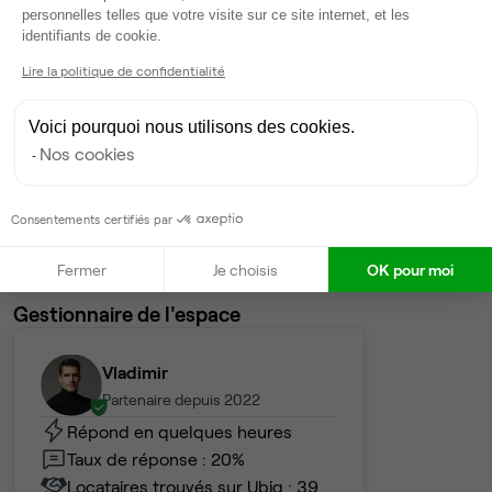
14 000 €
personnelles telles que votre visite sur ce site internet, et les
Axeptio consent
Dispo
identifiants de cookie.
Lire la politique de confidentialité
Espace indépendant
• 7ème étage
Voici pourquoi nous utilisons des cookies.
28
postes • 190 m²
Nos cookies
9 800 €
Dispo
Consentements certifiés par
Voir tout
Fermer
Je choisis
OK pour moi
Gestionnaire de l'espace
Vladimir
Partenaire depuis 2022
Répond en quelques heures
Taux de réponse : 20%
Locataires trouvés sur Ubiq : 39