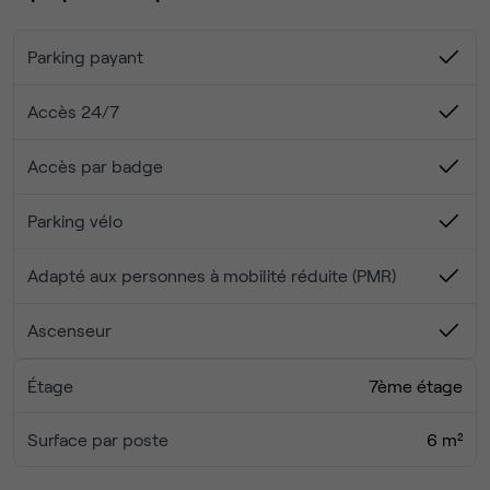
l'entreprise. Vous vous concentrez sur votre
développement, nous nous occupons du reste.
Parking payant
Accès 24/7
Accès par badge
Parking vélo
Adapté aux personnes à mobilité réduite (PMR)
Ascenseur
Étage
7ème étage
Surface par poste
6 m²