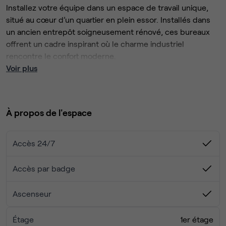
Installez votre équipe dans un espace de travail unique,
situé au cœur d’un quartier en plein essor. Installés dans
un ancien entrepôt soigneusement rénové, ces bureaux
offrent un cadre inspirant où le charme industriel
rencontre le confort moderne.
Voir plus
À l’intérieur, poutres apparentes, matériaux bruts et
grandes ouvertures lumineuses créent une atmosphère
propice à la créativité et à la productivité. Les espaces
À propos de l'espace
sont pensés pour répondre à tous les modes de travail :
zones de concentration, salles de réunion accueillantes et
espaces de détente baignés de lumière naturelle.
Accès 24/7
Pour vos pauses, profitez de vues apaisantes, d’un large
choix de commerces situés à quelques pas ou d’un
Accès par badge
moment de détente dans les boutiques et restaurants du
secteur. Un lieu idéal pour développer votre activité dans
Ascenseur
un environnement stimulant et inspirant.
Étage
1er étage