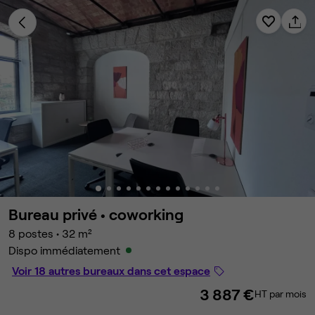
Bureau privé •
coworking
8 postes
•
32 m²
Dispo immédiatement
Voir 18 autres bureaux dans cet espace
3 887 €
HT par mois