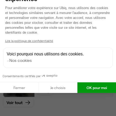
20
postes • 100 m²
Plateforme de Gestion du Consentem
Pour améliorer votre expérience sur Ubiq, nous utilisons des cookies
9 490 €
et technologies similaires servant à mesurer l'audience, à comprendre
Dispo
et personnaliser votre navigation. Avec votre accord, nous utilisons
des cookies pour stocker, consulter et traiter des données
Bureau privé
• 1er étage
personnelles telles que votre visite sur ce site internet, et les
Axeptio consent
identifiants de cookie.
15
postes • 60 m²
Lire la politique de confidentialité
7 118 €
Dispo
Voici pourquoi nous utilisons des cookies.
Nos cookies
Bureau privé
• 3ème étage
Consentements certifiés par
10
postes • 50 m²
4 745 €
Fermer
Je choisis
OK pour moi
Dispo
Voir tout