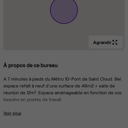
Agrandir
À propos de ce bureau
A 7 minutes à pieds du Métro 10-Pont de Saint Cloud. Bel
espace refait à neuf d'une surface de 48m2 + salle de
réunion de 12m². Espace aménageable en fonction de vos
besoins en postes de travail.
Actuellement l’espace est équipé de 12 postes +1 salle de
Voir plus
réunion partagée.