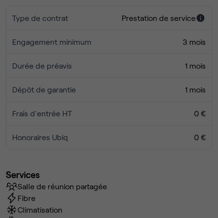
Les bureaux se trouvent à Saint-Cloud, face à la Seine.
Type de contrat
Prestation de service
Ces bureaux sont situés au sein d'un centre d’affaires
proposant différents types de services ( (nombreux
Engagement minimum
3 mois
restaurants intérieurs et extérieurs , salle de sport, service
de conciergerie … ).
Durée de préavis
1 mois
Gare de saint Cloud et Métro ligne 10 (Boulogne - Pont de
Saint-Cloud) à 7 min à pieds
Dépôt de garantie
1 mois
TRAM 2 (Parc de Saint-Cloud) et bus au pied du centre
d’affaires.
Frais d'entrée HT
0 €
Parking public Vinci dans le centre d’affaires.
Honoraires Ubiq
0 €
Si ce bien vous intéresse, n'hésitez pas à nous contacter
pour organiser une visite !
Services
Salle de réunion partagée
Fibre
Climatisation