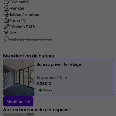
Coin cafet'
Ménage
Tables / chaises
Écran TV
Câblage RJ45
Wifi
Salle de réunion privée
Ma sélection de bureau
Bureau privé
• 1er étage
12
postes • 48 m²
2 280 €
Dispo
Modifier
Autres bureaux de cet espace :