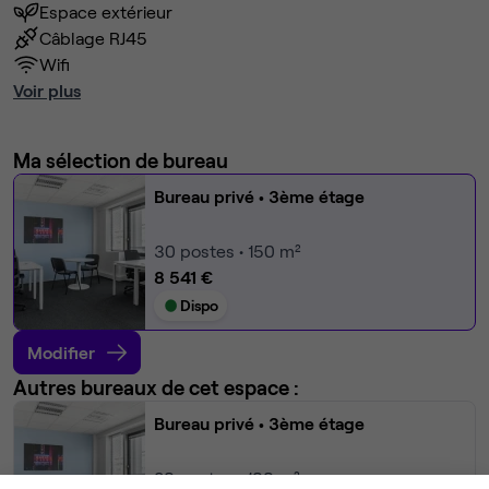
Espace extérieur
Câblage RJ45
Wifi
Voir plus
Ma sélection de bureau
Bureau privé
• 3ème étage
30
postes • 150 m²
8 541 €
Dispo
Modifier
Autres bureaux de cet espace :
Bureau privé
• 3ème étage
20
postes • 100 m²