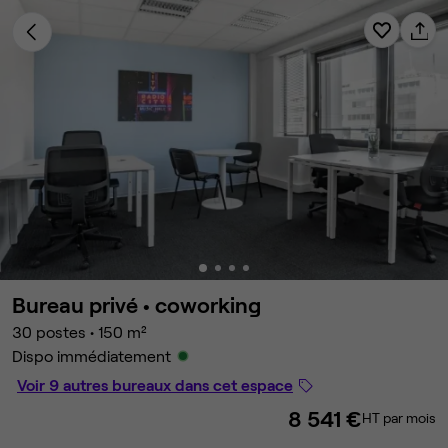
Bureau privé •
coworking
30 postes
•
150 m²
Dispo immédiatement
Voir 9 autres bureaux dans cet espace
8 541 €
HT par mois