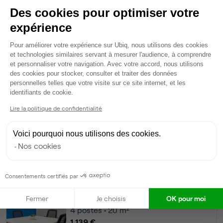
5 694 €
Des cookies pour optimiser votre
Dispo
expérience
Plateforme de Gestion du Consentem
Bureau privé
• 3ème étage
Pour améliorer votre expérience sur Ubiq, nous utilisons des cookies
et technologies similaires servant à mesurer l'audience, à comprendre
et personnaliser votre navigation. Avec votre accord, nous utilisons
10
postes • 50 m²
des cookies pour stocker, consulter et traiter des données
2 847 €
personnelles telles que votre visite sur ce site internet, et les
Axeptio consent
Dispo
identifiants de cookie.
Lire la politique de confidentialité
Bureau privé
• 3ème étage
Voici pourquoi nous utilisons des cookies.
4
postes • 20 m²
Nos cookies
1 139 €
Dispo
Consentements certifiés par
Bureau privé
• 3ème étage
Fermer
Je choisis
OK pour moi
4
postes • 20 m²
1 139 €