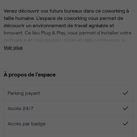
Venez découvrir vos futurs bureaux dans ce coworking à
taille humaine. L’espace de coworking vous permet de
découvrir un environnement de travail agréable et
innovant. Ce lieu Plug & Play, vous permet d'installer votre
ordinateur et vous pouvez d’ores et déjà commencer à
développer votre entreprise.
Voir plus
À propos de l'espace
Parking payant
Accès 24/7
Accès par badge