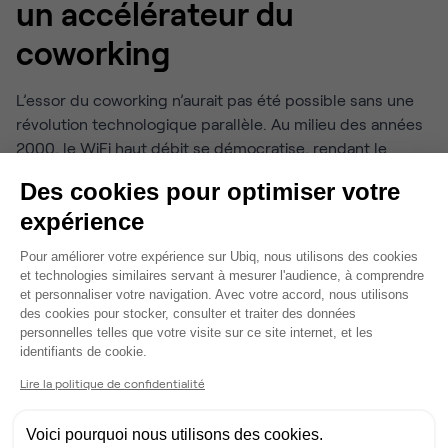
un accélérateur du
coworking
L’essor du coworking n’aurait pas été possible sans une
révolution technologique parallèle. Au milieu des années
2000, le WiFi haut débit se démocratise, rendant le
travail mobile et connecté bien plus accessible.
Des cookies pour optimiser votre
À la même période, les ordinateurs portables deviennent
expérience
plus légers et abordables, facilitant le travail en dehors
Plateforme de Gestion du Consentem
Pour améliorer votre expérience sur Ubiq, nous utilisons des cookies
des bureaux classiques.
et technologies similaires servant à mesurer l'audience, à comprendre
et personnaliser votre navigation. Avec votre accord, nous utilisons
Les premiers outils collaboratifs en ligne, comme Skype
des cookies pour stocker, consulter et traiter des données
pour les appels vidéo ou Google Docs pour l’édition
personnelles telles que votre visite sur ce site internet, et les
Axeptio consent
partagée, ouvrent la voie à une nouvelle organisation
identifiants de cookie.
professionnelle. Quelques années plus tard,
Lire la politique de confidentialité
Slack et d’autres plateformes renforcent encore cette
Voici pourquoi nous utilisons des cookies.
tendance. Le coworking s’impose alors comme un