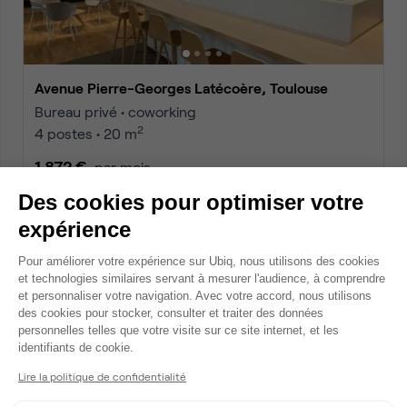
Avenue Pierre-Georges Latécoère, Toulouse
Bureau privé • coworking
2
4 postes • 20 m
1 872 €
par mois
Des cookies pour optimiser votre
expérience
Dispo
Plateforme de Gestion du Consentem
Pour améliorer votre expérience sur Ubiq, nous utilisons des cookies
et technologies similaires servant à mesurer l'audience, à comprendre
et personnaliser votre navigation. Avec votre accord, nous utilisons
des cookies pour stocker, consulter et traiter des données
personnelles telles que votre visite sur ce site internet, et les
Axeptio consent
identifiants de cookie.
Lire la politique de confidentialité