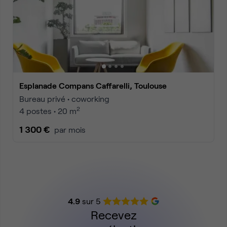
Esplanade Compans Caffarelli, Toulouse
Bureau privé • coworking
2
4 postes • 20 m
1 300 €
par mois
4.9
sur 5
Recevez