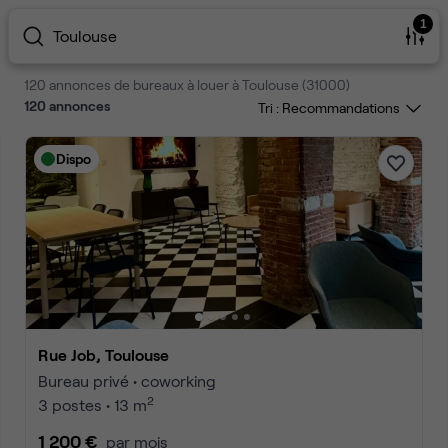
1
Toulouse
120 annonces de bureaux à louer à Toulouse (31000)
120
annonces
Tri :
Dispo
Rue Job, Toulouse
Bureau privé • coworking
2
3 postes • 13 m
1 200 €
par mois