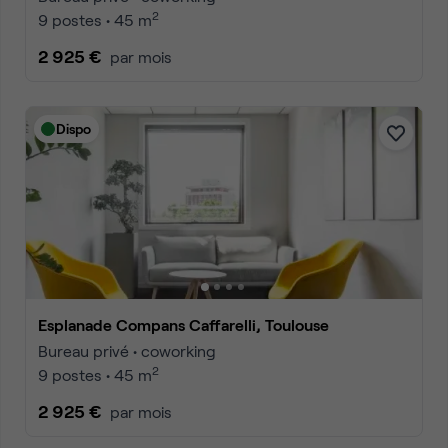
2
9 postes • 45 m
2 925 €
par mois
Dispo
Esplanade Compans Caffarelli, Toulouse
Bureau privé • coworking
2
9 postes • 45 m
2 925 €
par mois