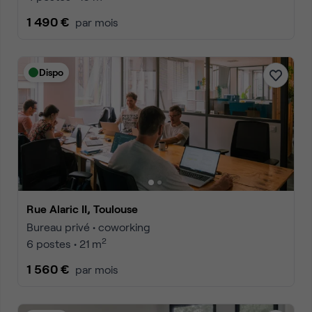
1 490 €
par mois
Dispo
Rue Alaric II, Toulouse
Bureau privé • coworking
2
6 postes • 21 m
1 560 €
par mois