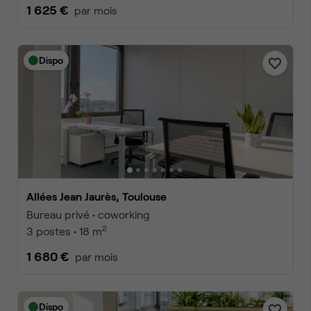
1 625 €
par mois
Dispo
Allées Jean Jaurès, Toulouse
Bureau privé • coworking
2
3 postes • 18 m
1 680 €
par mois
Dispo