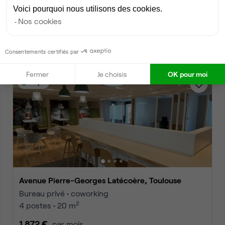
Avenue Pierre-Georges Latécoère, Toulouse
Voici pourquoi nous utilisons des cookies.
Bureau privé • coworking
Nos cookies
2
4 postes • 20 m
1 872 €
par mois
Consentements certifiés par
Fermer
Je choisis
OK pour moi
Dispo
Avenue Pierre-Georges Latécoère, Toulouse
Bureau privé • coworking
2
4 postes • 20 m
1 872 €
par mois