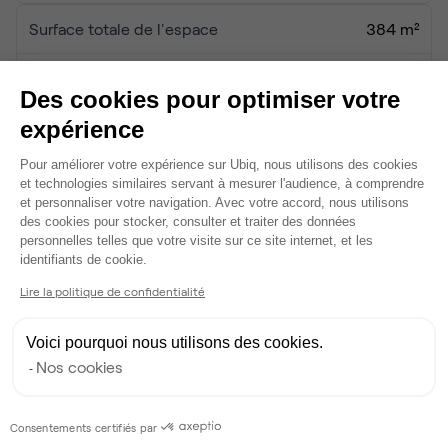
Surface totale de l'espace
384 m²
Date d'ouverture
janvier 1994
Des cookies pour optimiser votre
Services
expérience
8 salles de réunion partagées
Plateforme de Gestion du Consentem
Pour améliorer votre expérience sur Ubiq, nous utilisons des cookies
Wifi
et technologies similaires servant à mesurer l'audience, à comprendre
Accès serveur
et personnaliser votre navigation. Avec votre accord, nous utilisons
Câblage RJ45
des cookies pour stocker, consulter et traiter des données
personnelles telles que votre visite sur ce site internet, et les
Fibre
Axeptio consent
identifiants de cookie.
Coin cafet'
Climatisation
Lire la politique de confidentialité
Espace d'attente
Espace détente
Voici pourquoi nous utilisons des cookies.
Ménage
Nos cookies
Voir plus
Consentements certifiés par