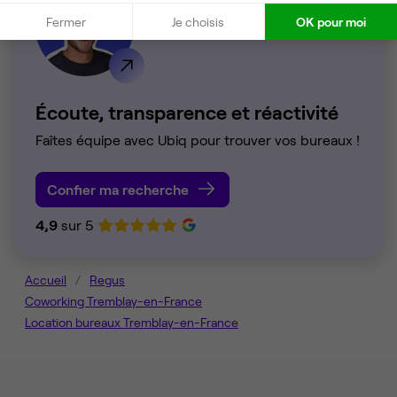
Fermer
Je choisis
OK pour moi
Écoute, transparence et réactivité
Faîtes équipe avec Ubiq pour trouver vos bureaux !
Confier ma recherche
4,9
sur 5
Accueil
Regus
Coworking Tremblay-en-France
Location bureaux Tremblay-en-France