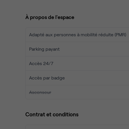
Espace de stockage possible (en sus) avec accès fa
sectionnelle).
À propos de l'espace
Espace de Coworking à taille humaine et Dog-frien
Adapté aux personnes à mobilité réduite (PMR)
Parking payant
Accès 24/7
Accès par badge
Ascenseur
Contrat et conditions