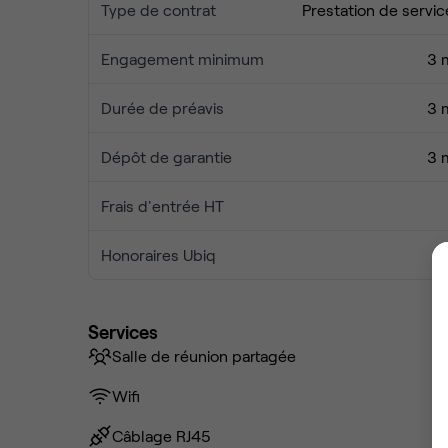
Type de contrat
Prestation de servic
Engagement minimum
3 
Durée de préavis
3 
Dépôt de garantie
3 
Frais d'entrée HT
Honoraires Ubiq
Services
Salle de réunion partagée
Wifi
Câblage RJ45