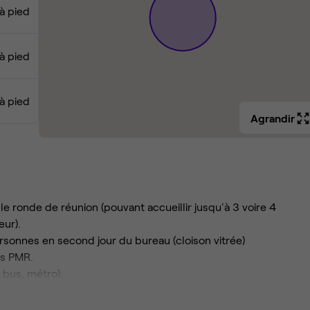
 à pied
 à pied
à pied
Agrandir
le ronde de réunion (pouvant accueillir jusqu'à 3 voire 4
eur).
rsonnes en second jour du bureau (cloison vitrée)
es PMR.
, bus, métro).
et clim), ménage, salle de réunion, phonebox, cuisine, toutes