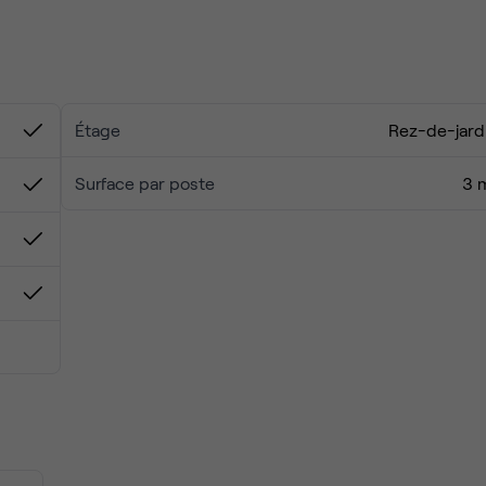
cilité pour les livraisons camions à l'arrière du bâtiment (port
dly !
Étage
Rez-de-jard
Surface par poste
3 