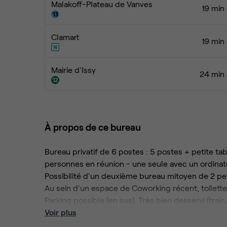
Malakoff-Plateau de Vanves
19 min
Clamart
19 min
Mairie d'Issy
24 min 
À propos de ce bureau
Bureau privatif de 6 postes : 5 postes + petite tab
personnes en réunion - une seule avec un ordinat
Possibilité d'un deuxième bureau mitoyen de 2 pe
Au sein d'un espace de Coworking récent, toilett
Parking possible (en sus). Très bien desservi (train
Services inclus : internet, électricité (chauffage 
Voir plus
charges incluses.