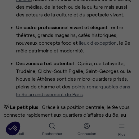
des médias, de la tech ou de la culture mais aussi
des acteurs de la culture et du spectacle vivant.
Un cadre professionnel vivant et élégant
: entre
théâtres, grands magasins, cafés historiques,
nouveaux concepts food et
lieux d’exception
, le 9e
mêle patrimoine et modernité.
Des zones à fort potentiel
: Opéra, rue Lafayette,
Trudaine, Clichy-South Pigalle, Saint-Georges ou la
Nouvelle Athènes sont des micro-quartiers prisés,
pleins de charme et des
points remarquables dans
le 9e arrondissement de Paris
.
💡 Le petit plus
: Grâce à sa position centrale, le 9e vous
connecte rapidement aux quartiers d’affaires du 8e, au
dynamisme du 2e (Sentier) et à la Gare du Nord. C’est l’un
des arrondissements les plus recherchés pour
louer des
Accueil
Rechercher
Connexion
Plus
bureaux à Paris
, alliant accessibilité et prestige.