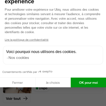
expérience
Plateforme de Gestion du Consentem
11
postes • 55 m²
Pour améliorer votre expérience sur Ubiq, nous utilisons des cookies
5 077 €
et technologies similaires servant à mesurer l'audience, à comprendre
et personnaliser votre navigation. Avec votre accord, nous utilisons
Dispo
des cookies pour stocker, consulter et traiter des données
personnelles telles que votre visite sur ce site internet, et les
Bureau privé
• 3ème étage
Axeptio consent
identifiants de cookie.
Lire la politique de confidentialité
10
postes • 50 m²
4 615 €
Voici pourquoi nous utilisons des cookies.
Dispo
Nos cookies
Bureau privé
• 3ème étage
Consentements certifiés par
9
postes • 45 m²
4 154 €
Fermer
Je choisis
OK pour moi
Dispo
Voir tout