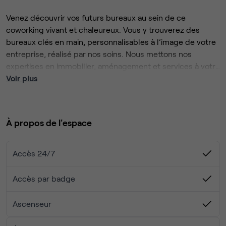
Venez découvrir vos futurs bureaux au sein de ce
coworking vivant et chaleureux. Vous y trouverez des
bureaux clés en main, personnalisables à l’image de votre
entreprise, réalisé par nos soins. Nous mettons nos
expertises en immobilier, aménagement et services à votre
service pour créer un espace de travail unique, vous
Voir plus
simplifier la vie et vous concentrer sur votre activité.
À propos de l'espace
Accès 24/7
Accès par badge
Ascenseur