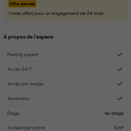
Offre spéciale
Vous partagerez cet espace convivial, calme et à
dimension humaine et accédez à une grande salle de
1 mois offert pour un engagement de 24 mois
réunion et une cuisine aménagée.
Possibilité de louer 3 places de parking privé (accès
À propos de l'espace
direct) à 100€/mois
Parking payant
Accès 24/7
Accès par badge
Ascenseur
Étage
1er étage
Surface par poste
5 m²