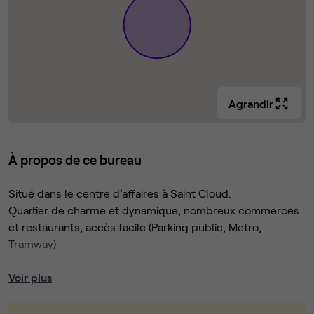
Agrandir
À propos de ce bureau
Situé dans le centre d’affaires à Saint Cloud.
Quartier de charme et dynamique, nombreux commerces
et restaurants, accès facile (Parking public, Metro,
Tramway)
Espace de co-working de 170m2 constitué de 5 bureaux
Voir plus
fermés de 12m2 à 31m2, accessibles par ascenseur au 1er
étage, atypiques et très lumineux grace à des skydômes.