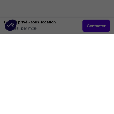
Bureau privé •
sous-location
Contacter
750 €
HT par mois
Accueil
Rechercher
Connexion
Plus
Accueil
Location bureaux Saint-Cloud