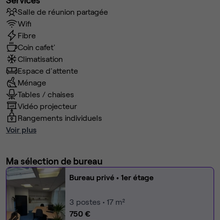
Salle de réunion partagée
Wifi
Fibre
Coin cafet'
Climatisation
Espace d'attente
Ménage
Tables / chaises
Vidéo projecteur
Rangements individuels
Voir plus
Ma sélection de bureau
Bureau privé
• 1er étage
3
postes • 17 m²
750 €