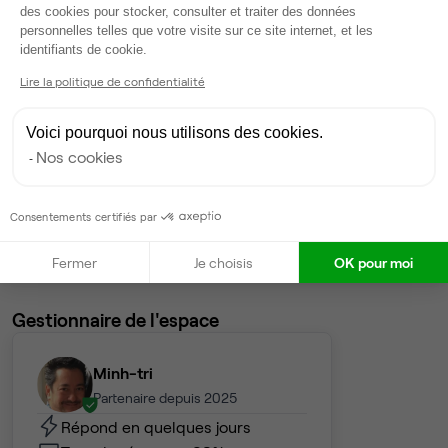
3
postes • 17 m²
des cookies pour stocker, consulter et traiter des données
personnelles telles que votre visite sur ce site internet, et les
750 €
Axeptio consent
identifiants de cookie.
Dispo
Lire la politique de confidentialité
Bureau privé
• 1er étage
Voici pourquoi nous utilisons des cookies.
2
postes • 12 m²
Nos cookies
500 €
Dispo
Consentements certifiés par
Voir tout
Fermer
Je choisis
OK pour moi
Gestionnaire de l'espace
Minh-tri
Partenaire depuis 2025
Répond en quelques jours