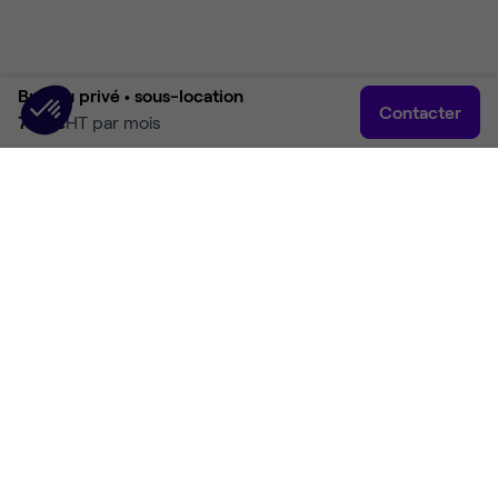
Bureau privé •
sous-location
Contacter
750 €
HT par mois
Accueil
Rechercher
Connexion
Plus
Accueil
Location bureaux Saint-Cloud