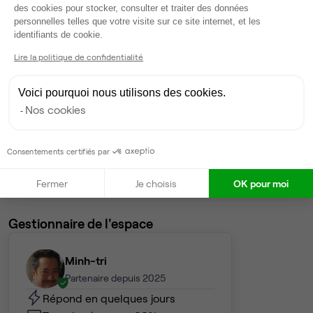
3
postes • 17 m²
des cookies pour stocker, consulter et traiter des données
personnelles telles que votre visite sur ce site internet, et les
750 €
Axeptio consent
identifiants de cookie.
Dispo
Lire la politique de confidentialité
Bureau privé
• 1er étage
Voici pourquoi nous utilisons des cookies.
2
postes • 12 m²
Nos cookies
500 €
Dispo
Consentements certifiés par
Voir tout
Fermer
Je choisis
OK pour moi
Gestionnaire de l'espace
Minh-tri
Partenaire depuis 2025
Répond en quelques jours