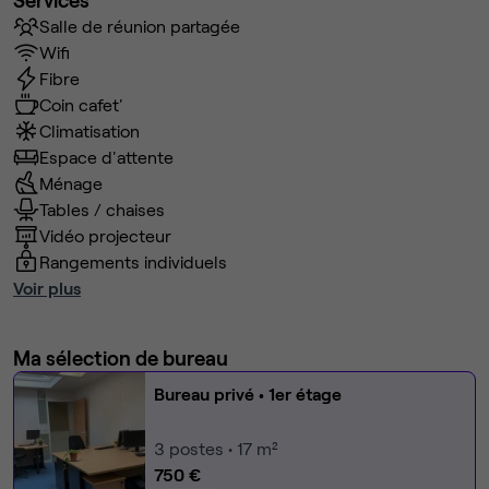
Salle de réunion partagée
Wifi
Fibre
Coin cafet'
Climatisation
Espace d'attente
Ménage
Tables / chaises
Vidéo projecteur
Rangements individuels
Voir plus
Ma sélection de bureau
Bureau privé
• 1er étage
3
postes • 17 m²
750 €