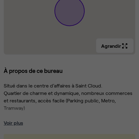
Agrandir
À propos de ce bureau
Situé dans le centre d’affaires à Saint Cloud.
Quartier de charme et dynamique, nombreux commerces
et restaurants, accès facile (Parking public, Metro,
Tramway)
Espace de co-working de 170m2 constitué de 5 bureaux
Voir plus
fermés de 12m2 à 31m2, accessibles par ascenseur au 1er
étage, atypiques et très lumineux grace à des skydômes.