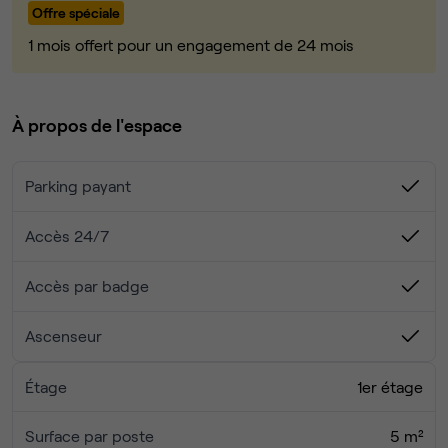
Offre spéciale
Vous partagerez cet espace convivial, calme et à
dimension humaine et accédez à une grande salle de
1 mois offert pour un engagement de 24 mois
réunion et une cuisine aménagée.
Possibilité de louer 3 places de parking privé (accès
À propos de l'espace
direct) à 100€/mois
Parking payant
Accès 24/7
Accès par badge
Ascenseur
Étage
1er étage
Surface par poste
5 m²