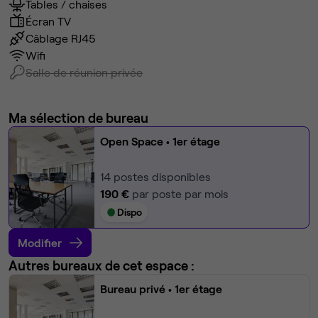
Tables / chaises
Parking public Vinci dans le centre d’affaires.
Écran TV
Câblage RJ45
Wifi
Si ce bien vous intéresse, n'hésitez pas à nous contacter
Salle de réunion privée
pour organiser une visite !
Ma sélection de bureau
Open Space
• 1er étage
14
postes disponibles
190 €
par poste par mois
Dispo
Modifier
Autres bureaux de cet espace :
Bureau privé
• 1er étage