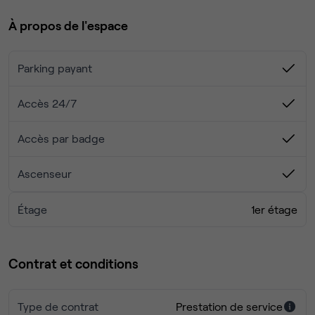
Bureau tout équipé :
À propos de l'espace
-Service de ménage
Parking payant
-Internet fibre dédiée avec prise RJ45 et borne WIFI
fournis
Accès 24/7
-Bureaux, chaises et étagères
Accès par badge
-Accès salles de réunion
Ascenseur
-2 toilettes hommes et 2 toilettes femmes équipés
Étage
1er étage
partagées
- Espace Cuisine partagée avec machine à café et
Contrat et conditions
bouilloire
Type de contrat
Prestation de service