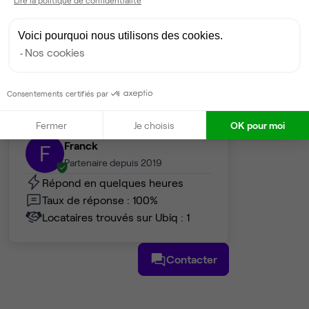
185 €
par poste par mois
Dispo
Voici pourquoi nous utilisons des cookies.
Nos cookies
Voir tout
Consentements certifiés par
Gestionnaire de l'espace
Fermer
Je choisis
OK pour moi
Franck
F
Partenaire depuis 2019
Répond en quelques heures
Taux de réponse : 100%
Locataires trouvés sur Ubiq : 1
Contacter