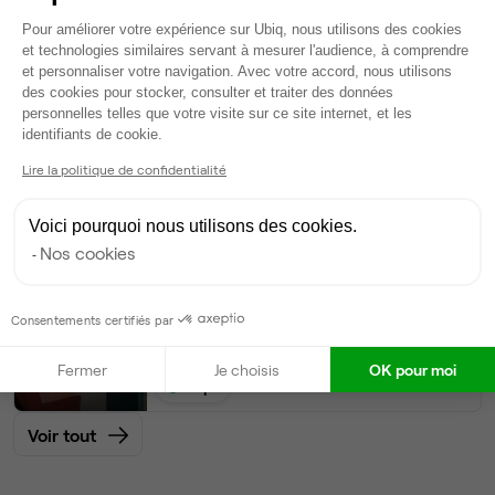
242
postes • 1 660 m²
Plateforme de Gestion du Consentem
Pour améliorer votre expérience sur Ubiq, nous utilisons des cookies
272 931 €
et technologies similaires servant à mesurer l'audience, à comprendre
Dispo
et personnaliser votre navigation. Avec votre accord, nous utilisons
des cookies pour stocker, consulter et traiter des données
personnelles telles que votre visite sur ce site internet, et les
Bureau privé
• 10ème et plus
Axeptio consent
identifiants de cookie.
Lire la politique de confidentialité
100
postes • 500 m²
65 000 €
Voici pourquoi nous utilisons des cookies.
Dispo
Nos cookies
Bureau privé
• 10ème et plus
Consentements certifiés par
50
postes • 250 m²
32 500 €
Fermer
Je choisis
OK pour moi
Dispo
Voir tout