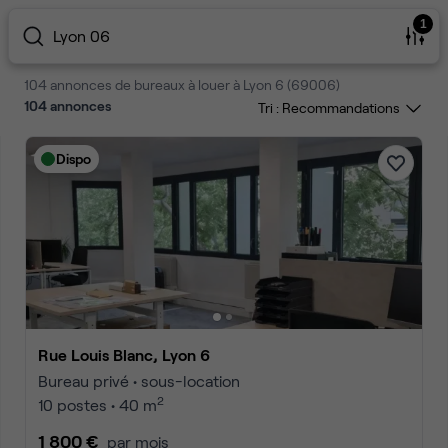
1
Lyon 06
104 annonces de bureaux à louer à Lyon 6 (69006)
104
annonces
Tri :
Dispo
Rue Louis Blanc, Lyon 6
Bureau privé • sous-location
2
10 postes • 40 m
1 800 €
par mois