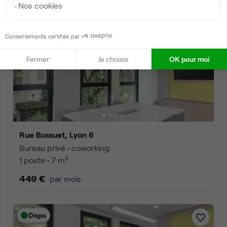
Nos cookies
Dispo
Consentements certifiés par
Fermer
Je choisis
OK pour moi
Rue Bossuet, Lyon 6
Bureau privé • coworking
2
1 poste • 7 m
449 €
par mois
Dispo