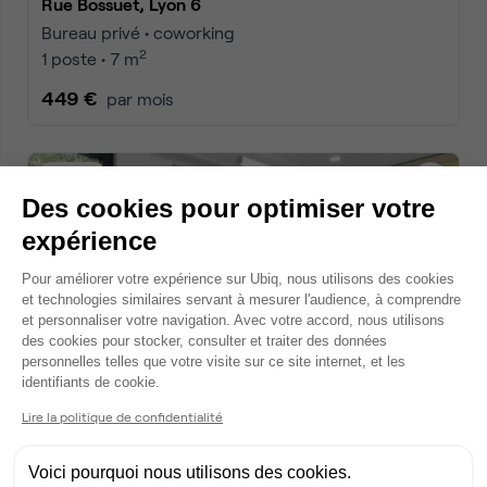
Rue Bossuet, Lyon 6
Bureau privé • coworking
2
1 poste • 7 m
449 €
par mois
Dispo
Des cookies pour optimiser votre
expérience
Plateforme de Gestion du Consentem
Pour améliorer votre expérience sur Ubiq, nous utilisons des cookies
et technologies similaires servant à mesurer l'audience, à comprendre
et personnaliser votre navigation. Avec votre accord, nous utilisons
des cookies pour stocker, consulter et traiter des données
personnelles telles que votre visite sur ce site internet, et les
Axeptio consent
identifiants de cookie.
Rue Bossuet, Lyon 6
Bureau privé • coworking
Lire la politique de confidentialité
2
1 poste • 7 m
Voici pourquoi nous utilisons des cookies.
449 €
par mois