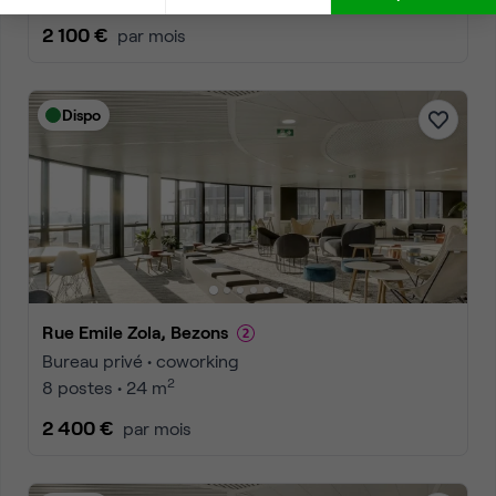
2 100 €
par mois
Dispo
Rue Emile Zola, Bezons
Bureau privé • coworking
2
8 postes • 24 m
2 400 €
par mois