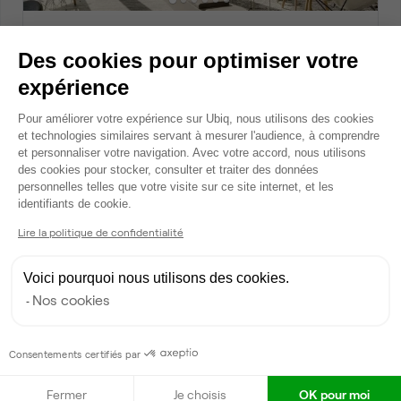
Rue Emile Zola, Bezons
Des cookies pour optimiser votre
Bureau privé • coworking
2
5 postes • 15 m
expérience
1 500 €
Plateforme de Gestion du Consentem
par mois
Pour améliorer votre expérience sur Ubiq, nous utilisons des cookies
et technologies similaires servant à mesurer l'audience, à comprendre
et personnaliser votre navigation. Avec votre accord, nous utilisons
des cookies pour stocker, consulter et traiter des données
Dispo
personnelles telles que votre visite sur ce site internet, et les
Axeptio consent
identifiants de cookie.
Lire la politique de confidentialité
Voici pourquoi nous utilisons des cookies.
Nos cookies
Rue Emile Zola, Bezons
Consentements certifiés par
Bureau privé • coworking
2
Fermer
Je choisis
OK pour moi
7 postes • 21 m