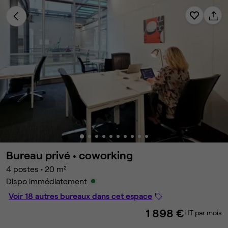
Bureau privé •
coworking
4 postes
•
20 m²
Dispo immédiatement
Voir 18 autres bureaux dans cet espace
1 898 €
HT par mois